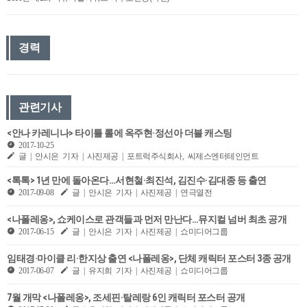
경력
관련기사
<안나 카레니나> 타이틀 롤에 옥주현·정선아 더블 캐스팅
2017-10-25
글 | 안시은 기자 | 사진제공 | 포트럭주식회사, 씨제스엔터테인먼트
<톡톡> 1년 만에 돌아온다…서현철·최진석, 김진수·김대종 등 출연
2017-09-08
글 | 안시은 기자 | 사진제공 | 연극열전
<나폴레옹>, 쇼케이스로 관객들과 먼저 만난다…뮤지컬 넘버 최초 공개
2017-06-15
글 | 안시은 기자 | 사진제공 | 쇼미디어그룹
임태경·마이클 리·한지상 출연 <나폴레옹>, 단체 캐릭터 포스터 3종 공개
2017-06-07
글 | 유지희 기자 | 사진제공 | 쇼미디어그룹
7월 개막 <나폴레옹>, 조세핀·탈레랑 6인 캐릭터 포스터 공개