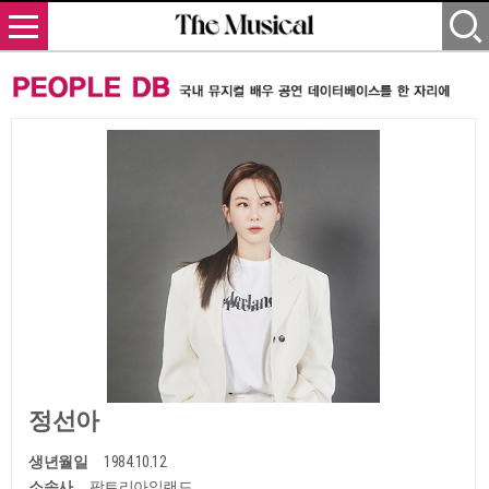
정선아
생년월일
1984.10.12
소속사
팜트리아일랜드