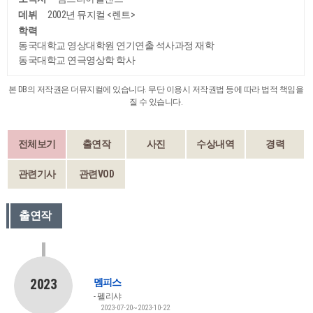
데뷔
2002년 뮤지컬 <렌트>
학력
동국대학교 영상대학원 연기연출 석사과정 재학
동국대학교 연극영상학 학사
본 DB의 저작권은 더뮤지컬에 있습니다. 무단 이용시 저작권법 등에 따라 법적 책임을
질 수 있습니다.
전체보기
출연작
사진
수상내역
경력
관련기사
관련VOD
출연작
2023
멤피스
펠리샤
2023-07-20~2023-10-22