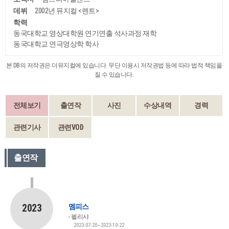
데뷔
2002년 뮤지컬 <렌트>
학력
동국대학교 영상대학원 연기연출 석사과정 재학
동국대학교 연극영상학 학사
본 DB의 저작권은 더뮤지컬에 있습니다. 무단 이용시 저작권법 등에 따라 법적 책임을
질 수 있습니다.
전체보기
출연작
사진
수상내역
경력
관련기사
관련VOD
출연작
2023
멤피스
펠리샤
2023-07-20~2023-10-22