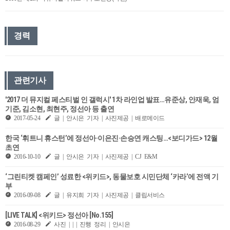
경력
관련기사
'2017 더 뮤지컬 페스티벌 인 갤럭시' 1차 라인업 발표…유준상, 안재욱, 엄
기준, 김소현, 최현주, 정선아 등 출연
2017-05-24
글 | 안시은 기자 | 사진제공 | 배로메이드
한국 ‘휘트니 휴스턴’에 정선아·이은진·손승연 캐스팅…<보디가드> 12월
초연
2016-10-10
글 | 안시은 기자 | 사진제공 | CJ E&M
‘그린티켓 캠페인’ 성료한 <위키드>, 동물보호 시민단체 ‘카라’에 전액 기
부
2016-09-08
글 | 유지희 기자 | 사진제공 | 클립서비스
[LIVE TALK] <위키드> 정선아 [No.155]
2016-08-29
사진 | | | 진행 정리 | 안시은