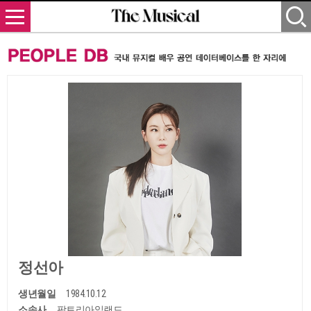
정선아
생년월일
1984.10.12
소속사
팜트리아일랜드