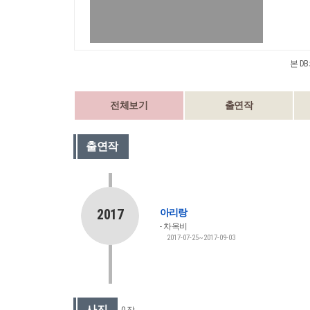
본 D
전체보기
출연작
출연작
2017
아리랑
차옥비
2017-07-25~2017-09-03
사진
0 장