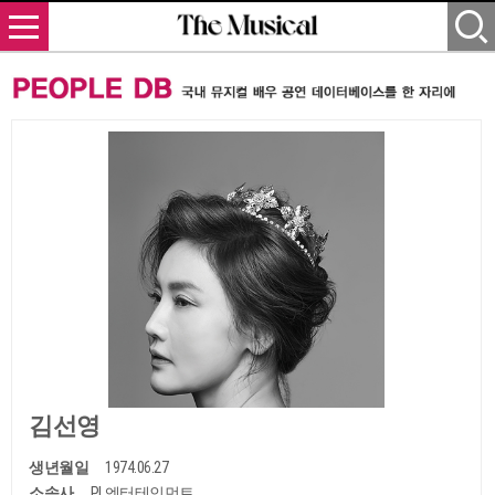
김선영
생년월일
1974.06.27
소속사
PL엔터테인먼트