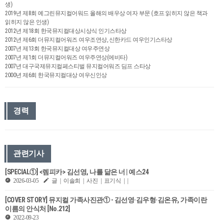
생)
2019년 제8회 예그린뮤지컬어워드 올해의 배우상 여자 부문 (호프:읽히지 않은 책과
읽히지 않은 인생)
2012년 제18회 한국뮤지컬대상시상식 인기스타상
2012년 제6회 더뮤지컬어워즈 여우조연상, 신한카드 여우인기스타상
2007년 제13회 한국뮤지컬대상 여우주연상
2007년 제1회 더뮤지컬어워즈 여우주연상(에비타)
2007년 대구국제뮤지컬페스티벌 뮤지컬어워즈 딤프 스타상
2000년 제6회 한국뮤지컬대상 여우신인상
경력
관련기사
[SPECIAL①] <렘피카> 김선영, 나를 닮은 너 | 예스24
2026-03-05
글 | 이솔희 | 사진 | 표기식 | |
[COVER STORY] 뮤지컬 가족사진관① - 김선영·김우형·김온유, 가족이란
이름의 안식처 [No.212]
2022-09-23