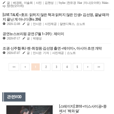
글 | 배경희, 이솔희 | 사진 | 김현성 | | Stylist |천유경 Hair |지니(모아위) Make-
up |영란(모아위)
[LIVE TALK] <호프: 읽히지 않은 책과 읽히지 않은 인생> 김선영, 끝날 때까
지 끝난 게 아니다 [No.206]
2020-12-08
글 | 안시은 | 사진제공 | 알앤디웍스, 쇼노트
공연뉴스브리핑 공연 (7월 1~2주) : 제이미
2020-07-17
글 | 박병성
조권·신주협·MJ·렌-최정원·김선영 출연 <제이미>, 아시아 초연 개막
2020-07-07
글 | 안시은 기자 | 사진제공 | 쇼노트
<<
<
1
2
3
4
5
>
>>
관련VOD
[스테이지] 2010 <미스사이공>중
에서 `해와 달`