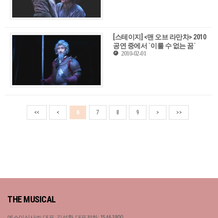
[스테이지] <맨 오브 라만차> 2010
공연 중에서 `이룰 수 없는 꿈`
2010-02-01
<<
<
6
7
8
9
>
>>
THE MUSICAL
예스이십사㈜, 대표: 김석환, 대표전화: 1544-3800