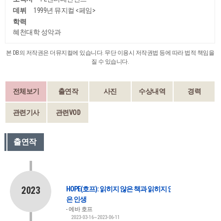
데뷔
1999년 뮤지컬 <페임>
학력
혜천대학 성악과
본 DB의 저작권은 더뮤지컬에 있습니다. 무단 이용시 저작권법 등에 따라 법적 책임을
질 수 있습니다.
전체보기
출연작
사진
수상내역
경력
관련기사
관련VOD
출연작
2023
HOPE(호프): 읽히지 않은 책과 읽히지 않
은 인생
에바 호프
2023-03-16~2023-06-11