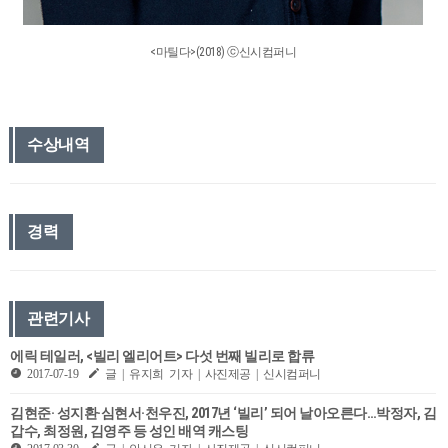
<마틸다>(2018) ⓒ신시컴퍼니
수상내역
경력
관련기사
에릭 테일러, <빌리 엘리어트> 다섯 번째 빌리로 합류
2017-07-19
글 | 유지희 기자 | 사진제공 | 신시컴퍼니
김현준· 성지환·심현서·천우진, 2017년 ‘빌리’ 되어 날아오른다…박정자, 김
갑수, 최정원, 김영주 등 성인 배역 캐스팅