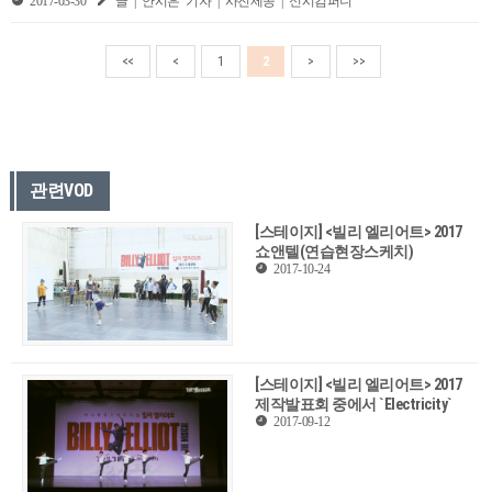
2017-03-30
글 | 안시은 기자 | 사진제공 | 신시컴퍼니
<<
<
1
2
>
>>
관련VOD
[스테이지] <빌리 엘리어트> 2017
쇼앤텔(연습현장스케치)
2017-10-24
[스테이지] <빌리 엘리어트> 2017
제작발표회 중에서 `Electricity`
2017-09-12