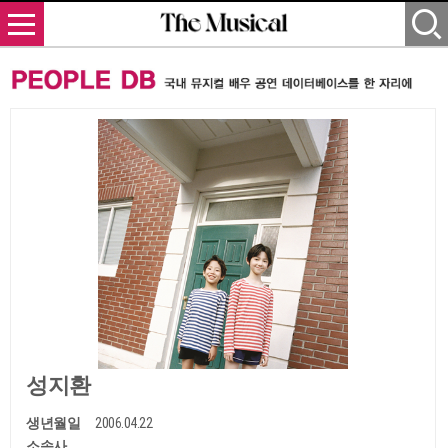
성지환
생년월일
2006.04.22
소속사