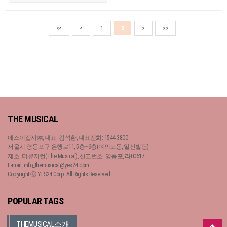
<<
<
1
2
>
>>
THE MUSICAL
예스이십사㈜, 대표: 김석환, 대표전화: 1544-3800
서울시 영등포구 은행로11, 5층~6층(여의도동, 일신빌딩)
제호: 더뮤지컬(The Musical), 신고번호: 영등포, 라00617
E-mail: info_themusical@yes24.com
Copyright ⓒ YES24 Corp. All Rights Reserved.
POPULAR TAGS
THEMUSICAL소개