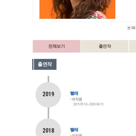
본 D
전체보기
출연작
출연작
2019
빨래
여직원
2019-09-10~2020-04-19
2018
빨래
여직원