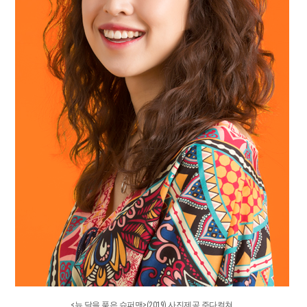
<뉴 달을 품은 슈퍼맨>(2019) 사진제공 주다컬쳐