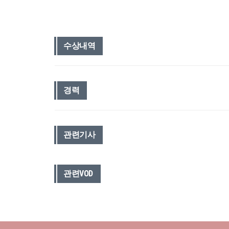
수상내역
경력
관련기사
관련VOD