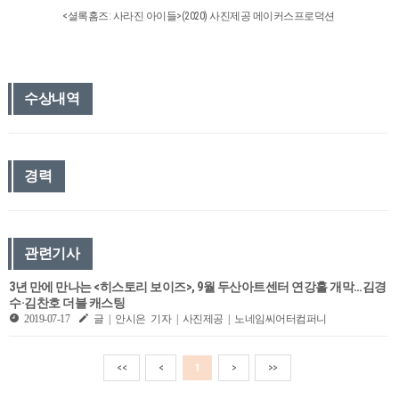
<셜록홈즈: 사라진 아이들>(2020) 사진제공 메이커스프로덕션
수상내역
경력
관련기사
3년 만에 만나는 <히스토리 보이즈>, 9월 두산아트센터 연강홀 개막…김경
수·김찬호 더블 캐스팅
2019-07-17
글 | 안시은 기자 | 사진제공 | 노네임씨어터컴퍼니
<<
<
1
>
>>