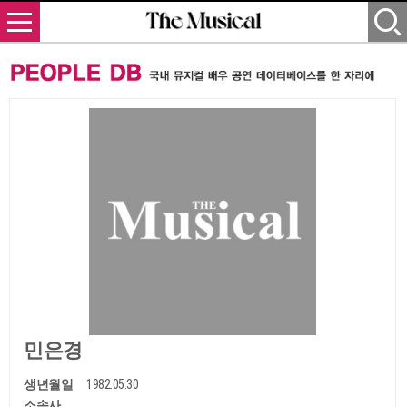
민은경
생년월일
1982.05.30
소속사