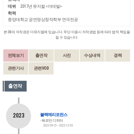
데뷔
2017년 뮤지컬 <더데빌>
학력
중앙대학교 공연영상창작학부 연극전공
본 DB의 저작권은 더뮤지컬에 있습니다. 무단 이용시 저작권법 등에 따라 법적 책임을
질 수 있습니다.
전체보기
출연작
사진
수상내역
경력
관련기사
관련VOD
출연작
2023
블랙메리포핀스
헤르만 디히터
2023-09-21~2023-12-03