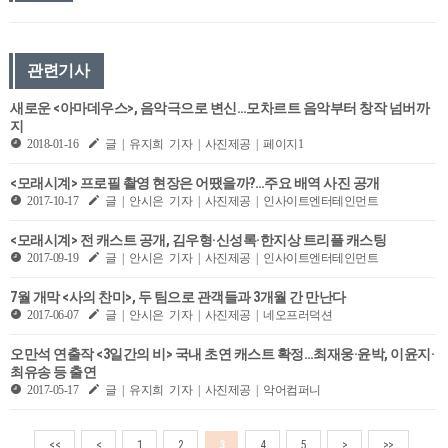
관련기사
새로운 <아마데우스>, 음악극으로 변신…모차르트 음악부터 창작 넘버까
지
2018-01-16
글 | 유지희 기자 | 사진제공 | 페이지1
<모래시계> 프로필 촬영 현장은 어땠을까?…주요 배역 사진 공개
2017-10-17
글 | 안시은 기자 | 사진제공 | 인사이트엔터테인먼트
<모래시계> 전 캐스트 공개, 김우형·신성록·한지상 트리플 캐스팅
2017-09-19
글 | 안시은 기자 | 사진제공 | 인사이트엔터테인먼트
7월 개막 <사의 찬미>, 두 팀으로 관객들과 3개월 간 만난다
2017-06-07
글 | 안시은 기자 | 사진제공 | 네오프러덕션
오만석 연출작 <3일간의 비> 국내 초연 캐스트 확정…최재웅·윤박, 이윤지·
최유송 등 출연
2017-05-17
글 | 유지희 기자 | 사진제공 | 악어컴퍼니
<<
<
1
2
3
4
5
>
>>