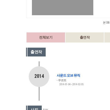
본 D
전체보기
출연작
출연작
2014
사운드 오브 뮤직
쿠르트
2014-01-04~2014-02-05
사진
0 장