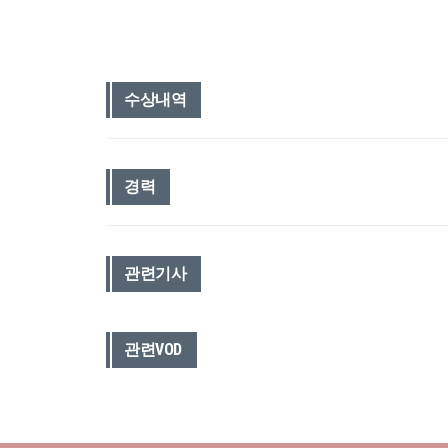
수상내역
경력
관련기사
관련VOD