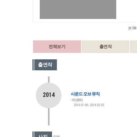
본 D
전체보기
출연작
출연작
2014
사운드 오브 뮤직
마르타
2014-01-04~2014-02-05
사진
0 장