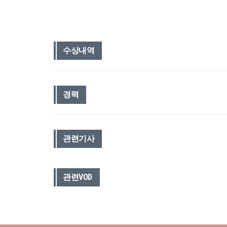
수상내역
경력
관련기사
관련VOD