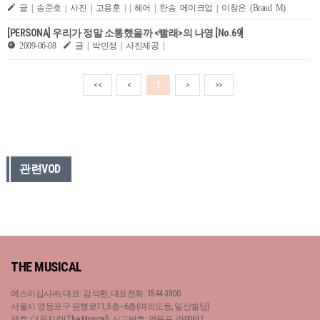
글 | 송준호 | 사진 | 고용훈 | | 헤어 | 한송 메이크업 | 이창은 (Brand M)
[PERSONA] 우리가 정말 소통했을까 <빨래>의 나영 [No.69]
2009-06-08
글 | 박민정 | 사진제공 |
<<
<
1
>
>>
관련VOD
THE MUSICAL
예스이십사㈜, 대표: 김석환, 대표전화: 1544-3800
서울시 영등포구 은행로11, 5층~6층(여의도동, 일신빌딩)
제호: 더뮤지컬(The Musical), 신고번호: 영등포, 라00617