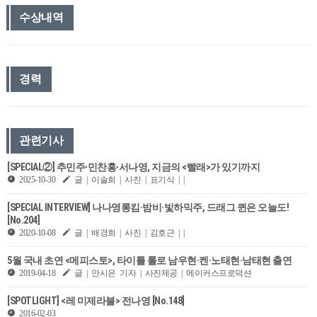
수상내역
경력
관련기사
[SPECIAL②] 추민주∙민찬홍∙서나영, 지금의 <빨래>가 있기까지
2025-10-30
글 | 이솔희 | 사진 | 표기식 | |
[SPECIAL INTERVIEW] 나나영롱킴·밤비·빛하믹주​, 드래그 퀸은 오늘도!
[No.204]
2020-10-08
글 | 배경희 | 사진 | 김호근 | |
5월 국내 초연 <메피스토>, 타이틀 롤로 남우현·켄·노태현·남태현 출연
2019-04-18
글 | 안시은 기자 | 사진제공 | 메이커스프로덕션
[SPOTLIGHT] <레 미제라블> 전나영 [No.148]
2016-02-03