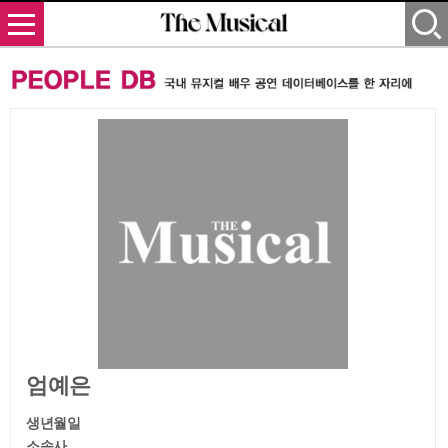
엄예은
생년월일
소속사