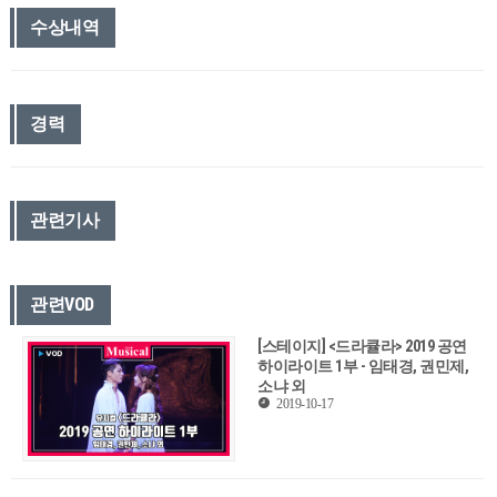
수상내역
경력
관련기사
관련VOD
[스테이지] <드라큘라> 2019 공연
하이라이트 1부 - 임태경, 권민제,
소냐 외
2019-10-17