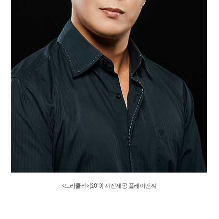
<드라큘라>(2019) 사진제공 플레이앤씨