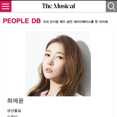
최예윤
생년월일
소속사