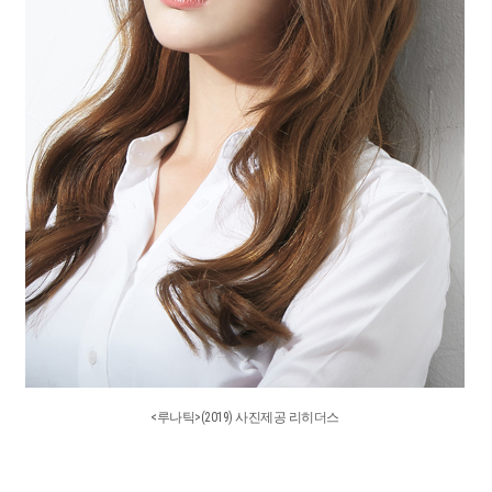
<루나틱>(2019) 사진제공 리히더스