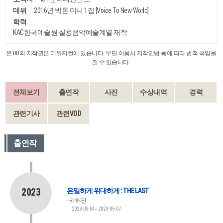
데뷔
2016년 빅톤 미니 1집 [Voice To New World]
학력
KAC한국예술원 실용음악예술계열 재학
본 DB의 저작권은 더뮤지컬에 있습니다. 무단 이용시 저작권법 등에 따라 법적 책임을
질 수 있습니다.
전체보기
출연작
사진
수상내역
경력
관련기사
관련VOD
출연작
2023
은밀하게 위대하게 : THE LAST
리해진
2023-03-04~2023-05-07