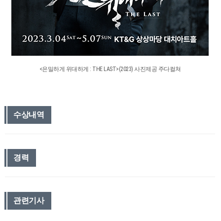
<은밀하게 위대하게 : THE LAST>(2023) 사진제공 주다컬쳐
수상내역
경력
관련기사