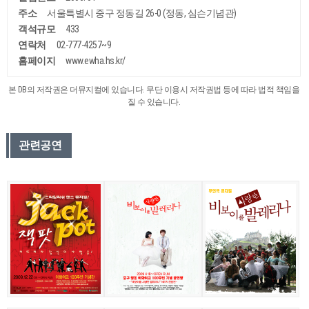
주소
서울특별시 중구 정동길 26-0 (정동, 심슨기념관)
객석규모
433
연락처
02-777-4257~9
홈페이지
www.ewha.hs.kr/
본 DB의 저작권은 더뮤지컬에 있습니다. 무단 이용시 저작권법 등에 따라 법적 책임을
질 수 있습니다.
관련공연