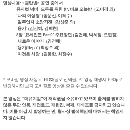
영상내용: <금란방> 공연 중에서
뮤지컬 넘버 `모두를 위한 밤, 바로 오늘밤` (고미경 외)
`나의 이상형` (송문선, 이혜수)
`밀주업자 소탕작전` (강상준 외)
`용기` (김건혜, 김백현)
8장 `요세인연 Part2` 주요장면 (김건혜, 박혜정, 오현정)
`새로운 이야기` (김건혜)
`용기(Rep.)` (최정수 외)
`이것은 사랑` (김용한, 최정수)
* 모바일 영상 재생 시 HD화질로 선택을, PC 영상 재생시 1080p로
변경하시면 보다 고화질로 영상을 즐길 수 있습니다.
본 영상은 “더뮤지컬”이 저작권을 소유하고 있으며 출처를 밝히지
않은 무단 인용, 재업로드, 재편집, 복제, 재배포를 금지하고 있습니
다. 이를 어길 시 발생하는 민, 형사상 법적책임에 대해서는 책임지
지 않습니다.