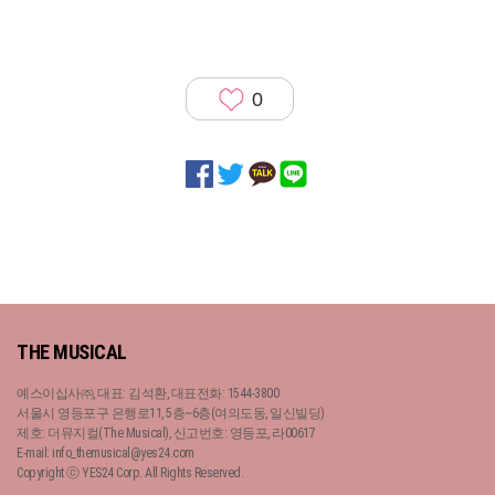
0
THE MUSICAL
예스이십사㈜, 대표: 김석환, 대표전화: 1544-3800
서울시 영등포구 은행로11, 5층~6층(여의도동, 일신빌딩)
제호: 더뮤지컬(The Musical), 신고번호: 영등포, 라00617
E-mail: info_themusical@yes24.com
Copyright ⓒ YES24 Corp. All Rights Reserved.