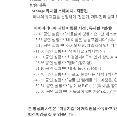
방송 내용
M Stage 뮤지컬 스테이지 - 작품편
하나의 뮤지컬을 선정하여 전문가, 제작진과 함께 
`마이너리티에 대한 따뜻한 시선`, 뮤지컬 <빨래>
- 2:18 공연 실황 中 `서울살이 몇핸가요` (전 캐스트
- 5:58 공연 실황 中 `내 이름은 솔롱고입니다` (박시
- 8:18 공연 실황 中 `어서오세요. 제일서점 입니다` 
- 11:00 공연 실황 中 `참 예뻐요` (박시범 외)
- 15:51 공연 실황 中 희정엄마&구씨 연기 장면(이미
- 26:36 공연 실황 中 `빨래` (황지영)
- 31:10 공연 실황 中 `내 딸 둘아` (이정은)
- 37:40 공연 실황 中 `아프고 눈물나는 사람` (박시
- 45:35 공연 실황 中 `슬플 땐 빨래를 해` (이정은, 
- 52:54 공연 실황 中 `참 예뻐요(Rep.)` (박시범, 황
- 52:50 공연 실황 中 `서울살이 몇핸가요 (Rep.)` (
본 영상과 사진은 “더뮤지컬”이 저작권을 소유하고 
법적책임을 질 수 있습니다.