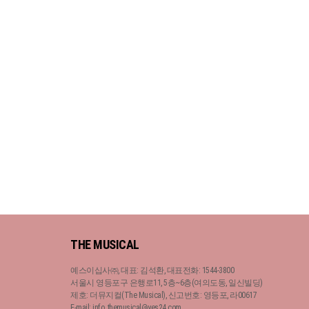
THE MUSICAL
예스이십사㈜, 대표: 김석환, 대표전화: 1544-3800
서울시 영등포구 은행로11, 5층~6층(여의도동, 일신빌딩)
제호: 더뮤지컬(The Musical), 신고번호: 영등포, 라00617
E-mail: info_themusical@yes24.com