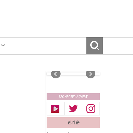
Y
SPONSORED ADVERT
인기순