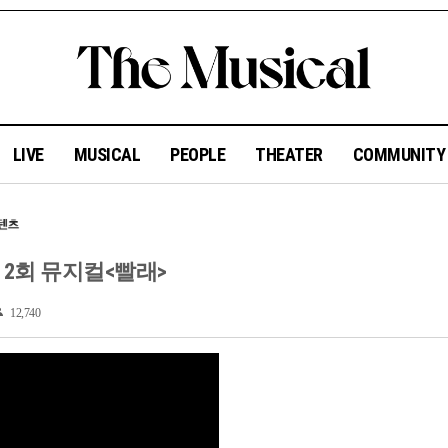
LIVE
MUSICAL
PEOPLE
THEATER
COMMUNIT
 2회 뮤지컬<빨래>
12,740