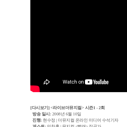
[다시보기] <라이브더뮤지컬> 시즌1 - 2회
방송 일시:
2008년 6월 10일
진행:
현수정 | 더뮤지컬 온라인 미디어 수석기자
게스트:
민찬홍 | 뮤지컬 <빨래> 작곡가