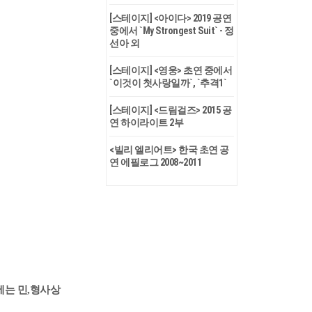
[스테이지] <아이다> 2019 공연
중에서 `My Strongest Suit` - 정
선아 외
[스테이지] <영웅> 초연 중에서
`이것이 첫사랑일까`, `추격1`
[스테이지] <드림걸즈> 2015 공
연 하이라이트 2부
<빌리 엘리어트> 한국 초연 공
연 에필로그 2008~2011
에는 민,형사상