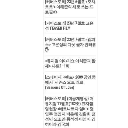
[커버스토리] 23년 6월호 <모차
르트!> 이해준의 새로 쓰는 프
로필✍
[커버스토리] 23년 7월호 고은
성 TEASER FILM
[커버스토리] 23년 7월호 <멤피
스> 고은성의 다섯 글자 인터뷰
🖐
<뮤지컬 이야기쇼 이석준과 함
께> 시즌2 - 1회
[스테이지] <렌트> 2009 공연 중
에서 `시즌스 오브 러브
(Seasons Of Love)`
[커버스토리] (미공개영상) 더
뮤지컬 11월호(182호) 표지촬
영현장 <베르나르다 알바> 정
영주·정인지·백은혜·김환희·전
성민·오소연·황석정·이영미·김
히어라·김국희