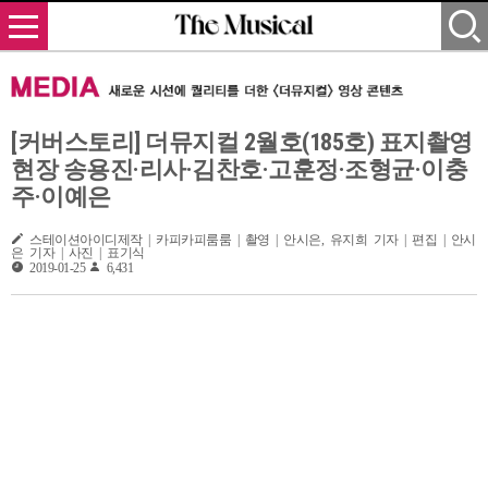
[커버스토리] 더뮤지컬 2월호(185호) 표지촬영
현장 송용진·리사·김찬호·고훈정·조형균·이충
주·이예은
스테이션아이디제작 | 카피카피룸룸 | 촬영 | 안시은, 유지희 기자 | 편집 | 안시
은 기자 | 사진 | 표기식
2019-01-25
6,431