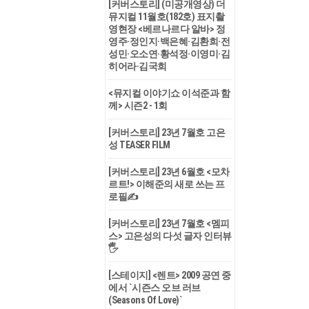
[커버스토리] (미공개영상) 더
뮤지컬 11월호(182호) 표지촬
영현장 <베르나르다 알바> 정
영주·정인지·백은혜·김환희·전
성민·오소연·황석정·이영미·김
히어라·김국희
<뮤지컬 이야기쇼 이석준과 함
께> 시즌2 - 1회
[커버스토리] 23년 7월호 고은
성 TEASER FILM
[커버스토리] 23년 6월호 <모차
르트!> 이해준의 새로 쓰는 프
로필✍
[커버스토리] 23년 7월호 <멤피
스> 고은성의 다섯 글자 인터뷰
🖐
[스테이지] <렌트> 2009 공연 중
에서 `시즌스 오브 러브
(Seasons Of Love)`