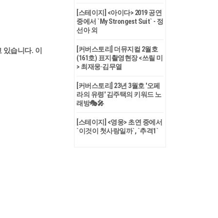
[스테이지] <아이다> 2019 공연
중에서 `My Strongest Suit` - 정
선아 외
[커버스토리] 더뮤지컬 2월호
 있습니다. 이
(161호) 표지촬영현장 <쓰릴 미
> 최재웅·김무열
[커버스토리] 23년 3월호 '오페
라의 유령' 김주택의 키워드 노
래방🎭🎤
[스테이지] <영웅> 초연 중에서
`이것이 첫사랑일까`, `추격1`