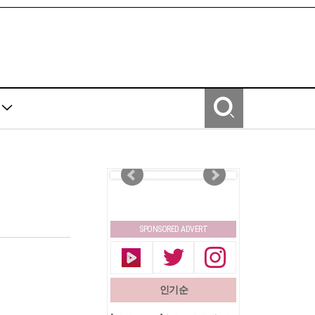
Y
SPONSORED ADVERT
인기순