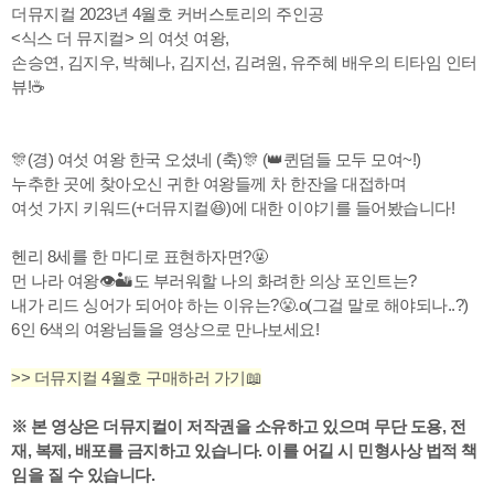
더뮤지컬 2023년 4월호 커버스토리의 주인공
<식스 더 뮤지컬> 의 여섯 여왕,
손승연, 김지우, 박혜나, 김지선, 김려원, 유주혜 배우의 티타임 인터
뷰!☕
🎊(경) 여섯 여왕 한국 오셨네 (축)🎊 (👑퀸덤들 모두 모여~!)
누추한 곳에 찾아오신 귀한 여왕들께 차 한잔을 대접하며
여섯 가지 키워드(+더뮤지컬😆)에 대한 이야기를 들어봤습니다!
헨리 8세를 한 마디로 표현하자면?🤬
먼 나라 여왕👁🏜️도 부러워할 나의 화려한 의상 포인트는?
내가 리드 싱어가 되어야 하는 이유는?😤.o(그걸 말로 해야되나..?)
6인 6색의 여왕님들을 영상으로 만나보세요!
>> 더뮤지컬 4월호 구매하러 가기📖
※ 본 영상은 더뮤지컬이 저작권을 소유하고 있으며 무단 도용, 전
재, 복제, 배포를 금지하고 있습니다. 이를 어길 시 민형사상 법적 책
임을 질 수 있습니다.