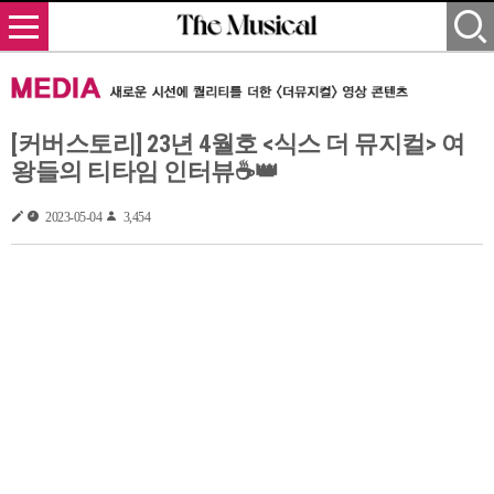
[커버스토리] 23년 4월호 <식스 더 뮤지컬> 여
왕들의 티타임 인터뷰☕👑
2023-05-04
3,454