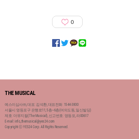
0
THE MUSICAL
예스이십사㈜, 대표: 김석환, 대표전화: 1544-3800
서울시 영등포구 은행로11, 5층~6층(여의도동, 일신빌딩)
제호: 더뮤지컬(The Musical), 신고번호: 영등포, 라00617
E-mail: info_themusical@yes24.com
Copyright ⓒ YES24 Corp. All Rights Reserved.