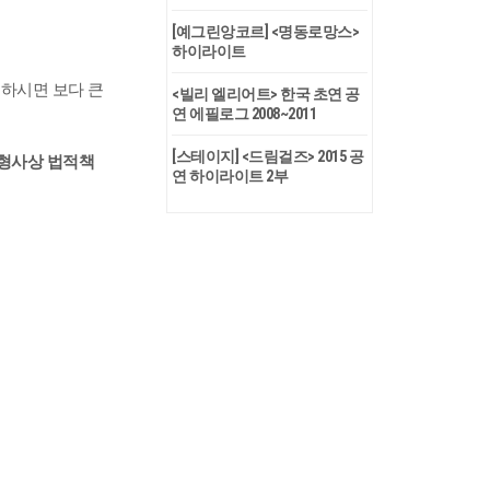
[예그린앙코르] <명동로망스>
하이라이트
릭하시면 보다 큰
<빌리 엘리어트> 한국 초연 공
연 에필로그 2008~2011
[스테이지] <드림걸즈> 2015 공
,형사상 법적책
연 하이라이트 2부