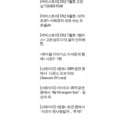
[커버스토리] 23년 7월호 고은
성 TEASER FILM
[커버스토리] 23년 6월호 <모차
르트!> 이해준의 새로 쓰는 프
로필✍
[커버스토리] 23년 7월호 <멤피
스> 고은성의 다섯 글자 인터뷰
🖐
<뮤지컬 이야기쇼 이석준과 함
께> 시즌2 - 1회
[스테이지] <렌트> 2009 공연 중
에서 `시즌스 오브 러브
(Seasons Of Love)`
[스테이지] <아이다> 2019 공연
중에서 `My Strongest Suit` - 정
선아 외
[스테이지] <영웅> 초연 중에서
`이것이 첫사랑일까`, `추격1`