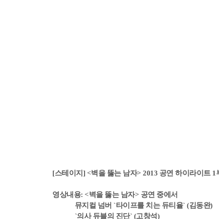
[스테이지] <벽을 뚫는 남자> 2013 공연 하이라이트 1
영상내용: <벽을 뚫는 남자> 공연 중에서
뮤지컬 넘버 `타이프를 치는 듀티율`
(김동완)
`의사 듀블의 진단` (고창석)