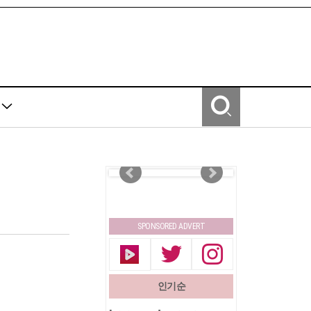
Y
SPONSORED ADVERT
인기순