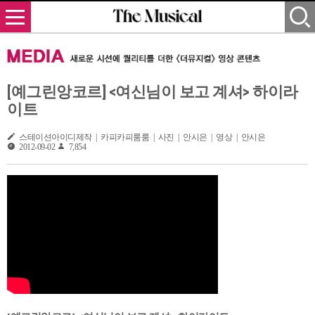
[예그린앙코르] <여신님이 보고 계셔> 하이라
이트
스테이션아이디제작 | 카피카피룸룸 | 사진 | 안시은 | 영상 | 안시은
2012-09-02
7,854