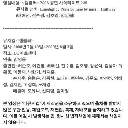
영상내용: <갬블러> 2008 공연 하이라이트 2부
뮤지컬 넘버 `Limelight`, `Nine by nine by nine`, `Halfway`
(배해선, 전수경, 김호영, 앙상블)
----------------------------------------------------------------------
뮤지컬 <갬블러>
일시: 2008년 7월 10일 ~2009년 8월 3일
장소: LG아트센터
연출: 임영웅
출연진: 허준호, 이건명, 배해선, 전수경, 김호영, 강윤석, 김상아, 유
환웅, 이동재, 박한기, 서지훈,
손제훈, 송형은, 김동현, 노태민, 백민수, 김준오, 박선하, 임혜
성, 김지민, 고정희, 노재경
배경미, 오유나, 신다영, 김미정
본 영상은 “더뮤지컬”이 저작권을 소유하고 있으며 출처를 밝히지 
않은 무단 인용, 재업로드, 재편집, 복제, 재배포를 금지하고 있습니
다. 이를 어길 시 발생하는 민, 형사상 법적책임에 대해서는 책임지
지 않습니다.