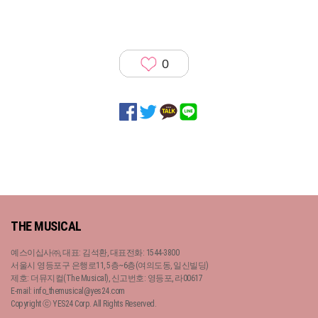
0
THE MUSICAL
예스이십사㈜, 대표: 김석환, 대표전화: 1544-3800
서울시 영등포구 은행로11, 5층~6층(여의도동, 일신빌딩)
제호: 더뮤지컬(The Musical), 신고번호: 영등포, 라00617
E-mail: info_themusical@yes24.com
Copyright ⓒ YES24 Corp. All Rights Reserved.