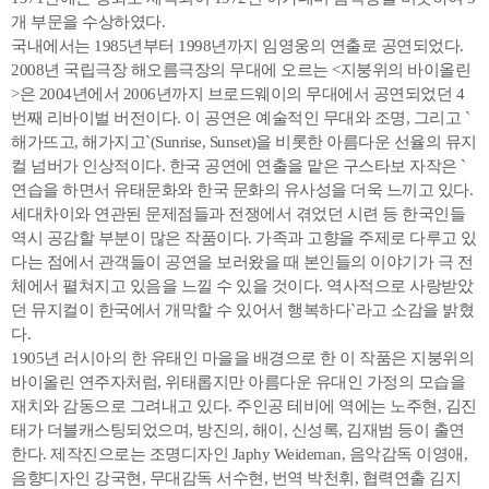
개 부문을 수상하였다.
국내에서는 1985년부터 1998년까지 임영웅의 연출로 공연되었다.
2008년 국립극장 해오름극장의 무대에 오르는 <지붕위의 바이올린
>은 2004년에서 2006년까지 브로드웨이의 무대에서 공연되었던 4
번째 리바이벌 버전이다. 이 공연은 예술적인 무대와 조명, 그리고 `
해가뜨고, 해가지고`(Sunrise, Sunset)을 비롯한 아름다운 선율의 뮤지
컬 넘버가 인상적이다. 한국 공연에 연출을 맡은 구스타보 자작은 `
연습을 하면서 유태문화와 한국 문화의 유사성을 더욱 느끼고 있다.
세대차이와 연관된 문제점들과 전쟁에서 겪었던 시련 등 한국인들
역시 공감할 부분이 많은 작품이다. 가족과 고향을 주제로 다루고 있
다는 점에서 관객들이 공연을 보러왔을 때 본인들의 이야기가 극 전
체에서 펼쳐지고 있음을 느낄 수 있을 것이다. 역사적으로 사랑받았
던 뮤지컬이 한국에서 개막할 수 있어서 행복하다`라고 소감을 밝혔
다.
1905년 러시아의 한 유태인 마을을 배경으로 한 이 작품은 지붕위의
바이올린 연주자처럼, 위태롭지만 아름다운 유대인 가정의 모습을
재치와 감동으로 그려내고 있다. 주인공 테비에 역에는 노주현, 김진
태가 더블캐스팅되었으며, 방진의, 해이, 신성록, 김재범 등이 출연
한다. 제작진으로는 조명디자인 Japhy Weideman, 음악감독 이영애,
음향디자인 강국현, 무대감독 서수현, 번역 박천휘, 협력연출 김지