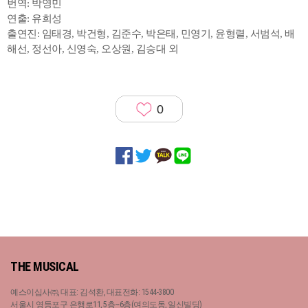
번역: 박영민
연출: 유희성
출연진: 임태경, 박건형, 김준수, 박은태, 민영기, 윤형렬, 서범석, 배
해선, 정선아, 신영숙, 오상원, 김승대 외
0
THE MUSICAL
예스이십사㈜, 대표: 김석환, 대표전화: 1544-3800
서울시 영등포구 은행로11, 5층~6층(여의도동, 일신빌딩)