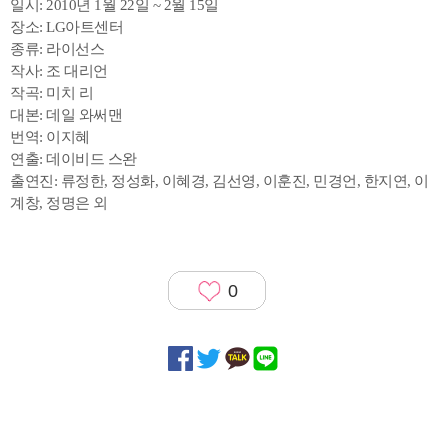
일시: 2010년 1월 22일 ~ 2월 15일
장소: LG아트센터
종류: 라이선스
작사: 조 대리언
작곡: 미치 리
대본: 데일 와써맨
번역: 이지혜
연출: 데이비드 스완
출연진: 류정한, 정성화, 이혜경, 김선영, 이훈진, 민경언, 한지연, 이
계창, 정명은 외
0