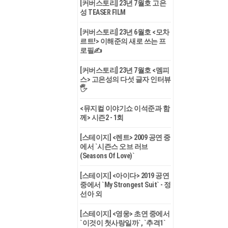
[커버스토리] 23년 7월호 고은
성 TEASER FILM
[커버스토리] 23년 6월호 <모차
르트!> 이해준의 새로 쓰는 프
로필✍
[커버스토리] 23년 7월호 <멤피
스> 고은성의 다섯 글자 인터뷰
🖐
<뮤지컬 이야기쇼 이석준과 함
께> 시즌2 - 1회
[스테이지] <렌트> 2009 공연 중
에서 `시즌스 오브 러브
(Seasons Of Love)`
[스테이지] <아이다> 2019 공연
중에서 `My Strongest Suit` - 정
선아 외
[스테이지] <영웅> 초연 중에서
`이것이 첫사랑일까`, `추격1`