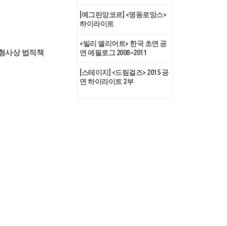
[예그린앙코르] <명동로망스>
하이라이트
<빌리 엘리어트> 한국 초연 공
,형사상 법적책
연 에필로그 2008~2011
[스테이지] <드림걸즈> 2015 공
연 하이라이트 2부