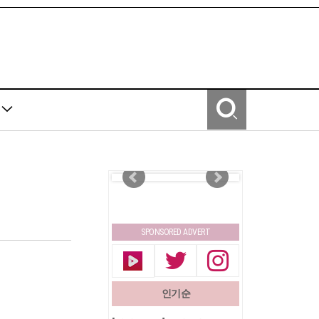
Y
SPONSORED ADVERT
인기순