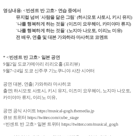
영상내용: <빈센트 반 고흐> 연습 중에서
뮤지컬 넘버 `사람을 닮은 그림` (하시모토 사토시, 키시 유지)
`나를 행복하게 하는 것들` (이즈미 요우헤이, 카미야마 류지)
`나를 행복하게 하는 것들` (노지마 나오토, 이리노 미유)
전 배우, 연출 및 대본 가와하라 마사히코 코멘트
* <빈센트 반 고흐> 일본 공연
9월2일 도쿄가메아리 리리오홀 (프리뷰)
9월7~24일 도쿄 신주쿠 기노쿠니야 사잔 시어터
공연 대본, 연출| 가와하라 마사히코
출연| 하시모토 사토시, 키시 유지, 이즈미 요우헤이, 노지마 나오토,
카미야마 류지, 이리노 미유,
공연 공식 사이트
https://musical-gogh.themedia.jp
큐브 트위터
https://twitter.com/cube_stage
<빈센트 반 고흐> 일본 트위터
https://twitter.com/musical_gogh