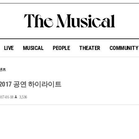
LIVE
MUSICAL
PEOPLE
THEATER
COMMUNIT
 2017 공연 하이라이트
17-01-18
3,536