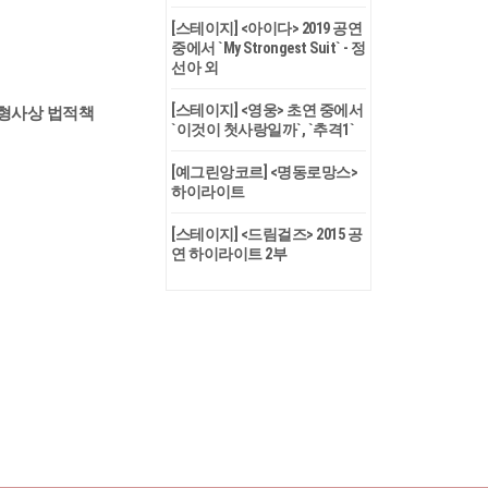
[스테이지] <아이다> 2019 공연
중에서 `My Strongest Suit` - 정
선아 외
[스테이지] <영웅> 초연 중에서
,형사상 법적책
`이것이 첫사랑일까`, `추격1`
[예그린앙코르] <명동로망스>
하이라이트
[스테이지] <드림걸즈> 2015 공
연 하이라이트 2부