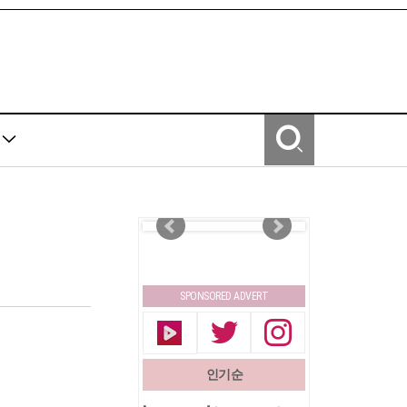
Y
SPONSORED ADVERT
인기순