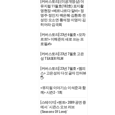
[커버스토리] (미공개영상) 더
뮤지컬 11월호(182호) 표지촬
영현장 <베르나르다 알바> 정
영주·정인지·백은혜·김환희·전
성민·오소연·황석정·이영미·김
히어라·김국희
[커버스토리] 23년 6월호 <모차
르트!> 이해준의 새로 쓰는 프
로필✍
[커버스토리] 23년 7월호 고은
성 TEASER FILM
[커버스토리] 23년 7월호 <멤피
스> 고은성의 다섯 글자 인터뷰
🖐
<뮤지컬 이야기쇼 이석준과 함
께> 시즌2 - 1회
[스테이지] <렌트> 2009 공연 중
에서 `시즌스 오브 러브
(Seasons Of Love)`