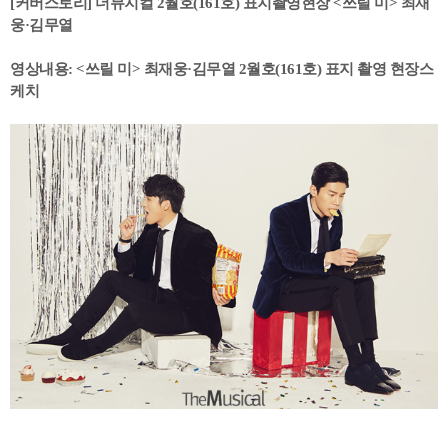
[커버스토리] 더뮤지컬 2월호(161호) 표지촬영현장 <쓰릴 미> 최재
웅·김무열
영상내용: <쓰릴 미> 최재웅·김무열 2월호(161호) 표지 촬영 현장스
케치