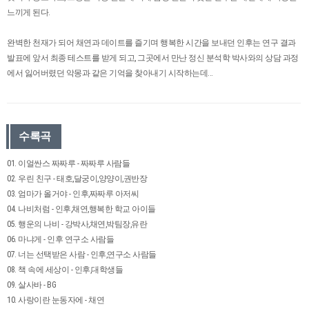
느끼게 된다.
완벽한 천재가 되어 채연과 데이트를 즐기며 행복한 시간을 보내던 인후는 연구 결과
발표에 앞서 최종 테스트를 받게 되고, 그곳에서 만난 정신 분석학 박사와의 상담 과정
에서 잃어버렸던 악몽과 같은 기억을 찾아내기 시작하는데...
수록곡
01. 이얼싼스 짜짜루 - 짜짜루 사람들
02. 우린 친구 - 태호,달궁이,양양이,권반장
03. 엄마가 올거야 - 인후,짜짜루 아저씨
04. 나비처럼 - 인후,채연,행복한 학교 아이들
05. 행운의 나비 - 강박사,채연,박팀장,유란
06. 마냐게 - 인후 연구소 사람들
07. 너는 선택받은 사람 - 인후,연구소 사람들
08. 책 속에 세상이 - 인후,대학생들
09. 살사바 - BG
10. 사랑이란 눈동자에 - 채연