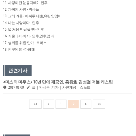
11. 사랑이란 눈동자에2 - 인후
12. 과학의 사명 - 박사들
13. 그해 겨울 - 짜짜루 태호,유란,양양이
14. 나는 사람이다 - 인후
15. 널 처음 만났을 땐 - 인후
16. 거울과 아버지 - 인후,인후,엄마
17. 생쥐를 위한 만가 - 코러스
18. 친구에요 - 다함께
관련기사
<미스터 마우스> 10년 만에 재공연, 홍광호·김성철 더블 캐스팅
2017-01-09
글 | 안시은 기자 | 사진제공 | 쇼노트
<<
<
1
2
>
>>