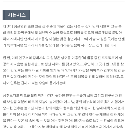
시놉시스
IQ 68에 정신연령 또한 일곱 살 수준에 머물러있는 서른 두 살의 남자 서인후. 그는 중
화 요리집 짜짜루에서 몇 십년째 어눌한 모습으로 양파를 깎으며 허드렛일을 도맡아
하며 지내지만 언제나 미소를 잃지 않는 밝은 청년이다. 그의 가슴 속 깊은 곳에는 언젠
가 똑똑해지면 엄마가 자기를 찾으러 올 거라는 믿음이 자리 잡고 있기 때문이다.
한 편, 미래 연구소의 강박사와 그 일행은 생쥐를 이용한 ‘뇌 활동 증진 프로젝트’에 성
공하여 다음번 실험대상으로 정신 지체아를 찾고 있었고, 우연히 그 곳에 빈 그릇을 찾
으러 간 인후는 천재가 될 기회를 얻게 된다. 양아버지와 같은 짜짜루와 인후의 담임 유
란은 실험 대상이 된다는 것이 꺼림직 하지만 인후의 행복을 위해 실험에 동의하고, 드
디어 인후는 천재가 되는 수술에 들어가는데...
생쥐보다도 미로를 빨리 빠져나가지 못하던 인후는 수술과 실험 그리고 연구원 채연
의 보살핌 덕분에 빠르게 지능이 높아진다. 어느 밤, 생쥐 이누와의 미로 찾기 시합에서
승리한 인후는 높아진 지능과 함께 배움의 행복을 깨닫게 된다. 한 달째 대학 도서관에
틀어박혀 온 세상의 지식을 익혀나가는 인후. 그런 인후 곁에 찾아온 채연은 진짜 세상
을 안다는 것은 책 속에 있는 것을 아는 것뿐만 아니라 가슴으로 느끼는 진실이 중요한
것이라 충고하고, 그동안 지능 발달에 비해 감성 발달이 늦던 인후는 채연에게 사랑을