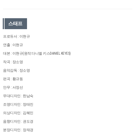
스태프
프로듀서 : 이현규
연출 : 이현규
대본 : 이현규(원작:다니엘 키스DANIEL KEYES)
작곡 : 장소영
음악감독 : 장소영
편곡 : 황규동
안무 : 서정선
무대디자인 : 한남숙
조명디자인 : 정태진
의상디자인 : 김혜민
음향디자인 : 권도경
분장디자인 : 장재경