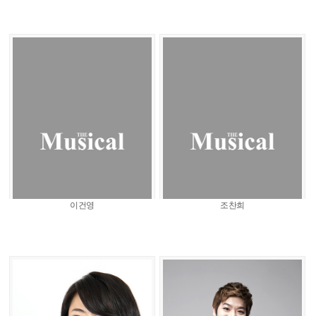
이건영
조찬희