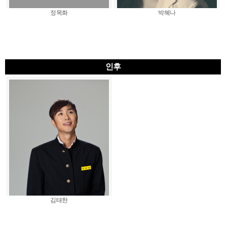
정목화
박혜나
인후
김태한