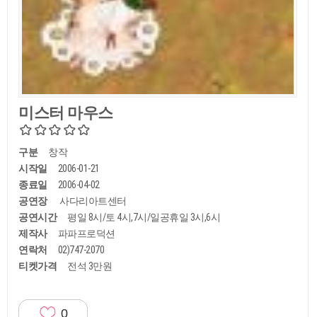
미스터 마우스
구분
창작
시작일
2006-01-21
종료일
2006-04-02
공연장
사다리아트센터
공연시간
평일 8시/토 4시,7시/일공휴일 3시,6시
제작사
파파프로덕션
연락처
02)747-2070
티켓가격
전석 3만원
0