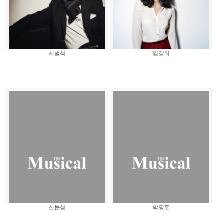
서범석
임강희
신문성
박명훈