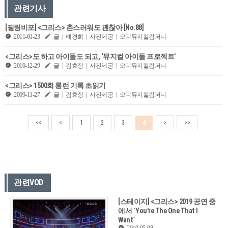
관련기사
[필링비포] <그리스> 촌스러워도 괜찮아 [No.88]
2011-01-23
글 | 배경희 | 사진제공 | 오디뮤지컬컴퍼니
<그리스>도 하고 아이돌도 되고, ‘뮤지컬 아이돌 프로젝트’
2010-12-29
글 | 김효정 | 사진제공 | 오디뮤지컬컴퍼니
<그리스> 1500회 롱런 기록 초읽기
2009-11-27
글 | 김효정 | 사진제공 | 오디뮤지컬컴퍼니
<<
<
1
2
3
4
>
>>
관련VOD
[스테이지] <그리스> 2019 공연 중
에서 `You're The One That I
Want`
2019-05-08