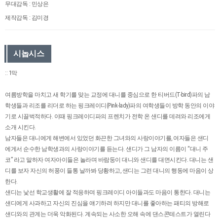
무대감독 : 민상은
제작감독 : 김미경
시놉시스
:: 1막
여름방학을 마치고 새 학기를 맞는 교정에 대니를 중심으로 한 티버드(T-bird)파의 남
학생들과 리조를 리더로 하는 핑크레이디(Pink-lady)파의 여학생들이 방학 동안의 이야
기로 시끌벅적하다. 이때 핑크레이디파의 프렌치가 전학 온 샌디를 데려와 리조에게
소개 시킨다.
남자들은 대니에게 해변에서 있었던 화끈한 그녀와의 사랑이야기를, 여자들은 샌디
에게서 순수한 남학생과의 사랑이야기를 듣는다. 샌디가 그 남자의 이름이 “대니 주
코” 라고 말하자 여자아이들은 놀라며 바람둥이 대니와 샌디를 대면시킨다. 대니는 샌
디를 보자 자신의 허풍이 들통 날까봐 당황하고, 샌디는 그런 대니의 행동에 마음이 상
한다.
샌디는 낯선 학교생활에 잘 적응하며 핑크레이디 아이들과도 마음이 통한다. 대니는
샌디에게 사과하고 자신의 진심을 얘기하려 하지만 대니를 좋아하는 패티의 방해로
샌디와의 관계는 더욱 악화된다. 계속되는 사소한 오해 속에 댄스콘테스트가 열린다