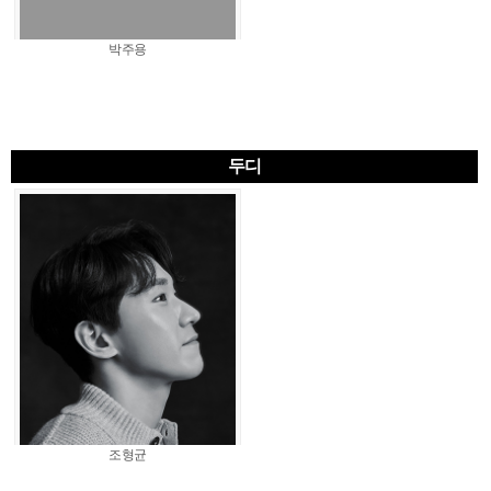
박주용
두디
조형균