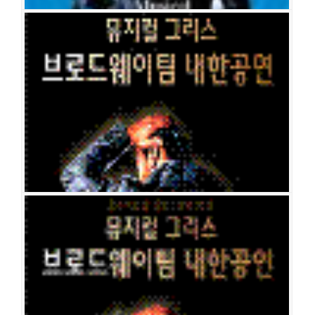
공연일시
2006-11-17 ~ 2006-12-25
공연장
나루아트센터 대공연장
출연진
박준후(박영필)
김산호
정상윤
엄기준
조은별
정명은
김소현
문예신
홍록기
홍지민
박혜경
임진아
강동호
이필승
이혜경
전재홍
성태
준
박소리
이창희
전민준(전역산)
손미영
김대종
고혜란
이기형
김수연
한연주
정선영
이철주
박하나
이은주
박소향
그리스
공연일시
2006-08-24 ~ 2006-09-09
공연장
국립극장 해오름극장
출연진
고영빈
엄기준
김소현
정명은
서영주
문예신
유나영
이필승
이혜경
전재홍
정상윤
전민준(전역산)
방진의
임진아
강동호
이영은
성
태준
고혜란
김수연
손미영
박하나
정선영
이기형
박건락
심홍섭
한연주