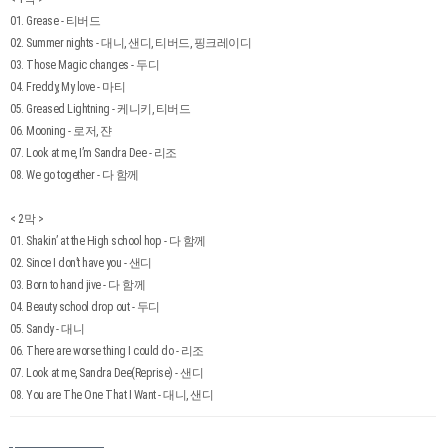
01. Grease - 티버드
02. Summer nights - 대니, 샌디, 티버드, 핑크레이디
03. Those Magic changes - 두디
04. Freddy, My love - 마티
05. Greased Lightning - 케니키, 티버드
06. Mooning - 로저, 쟌
07. Look at me, I’m Sandra Dee - 리조
08. We go together - 다 함께
< 2막 >
01. Shakin’ at the High school hop - 다 함께
02. Since I don’t have you - 샌디
03. Born to hand jive - 다 함께
04. Beauty school drop out - 두디
05. Sandy - 대니
06. There are worse thing I could do - 리조
07. Look at me, Sandra Dee(Reprise) - 샌디
08. You are The One That I Want - 대니, 샌디