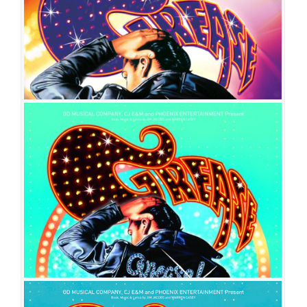
출연진
서경수
김태오
정세운
양서윤
한재아
박광선
임정모
허혜진
황우림
기세중
이석준
김이후
정수지
김이담
이상운
이가은
임남정
이우
종
배나라
이상아
정예주
이선덕
이동욱
길하은
정현지
임기홍
김대종
김현숙
김병영
이두령
강민성
최윤호
박준형
최희재
이성은
전하영
김민
선
권수정
그리스
공연일시
2013-10-22 ~ 2014-04-20
공연장
유니플렉스 1관
출연진
정민
강민수
이지윤
문희라
김보선
윤준호
최미소
김용규
신
윤정
이혁
석재형
강지혜
박현선
김예진
남궁민희
문지수
김경식
김한재
권세정
김수언