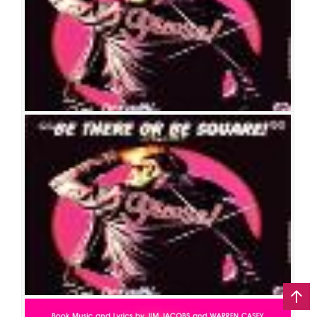
그리스
공연일시
2005-08-19 ~ 2006-01-01
공연장
동숭아트센터 동숭홀
출연진
엄기준
박준후(박영필)
윤공주
조서연
김태한
이정용
이영미
유나영
윤희석
최재웅
송용진
이혜경
이엘
전민준(전역산)
김동현
방진
의
임미현
조정석
김경화
김일권
조진아
양보미
김무열
김우형
정명은
김유진
전재홍
구원영
조진아
박웅
김영환
정현주
정수영
배승길
한지상
전문지
김봄
손현정
박연두
김대종
이선영
조미혜
그리스
공연일시
2005-05-23 ~ 2005-08-07
공연장
충무아트홀