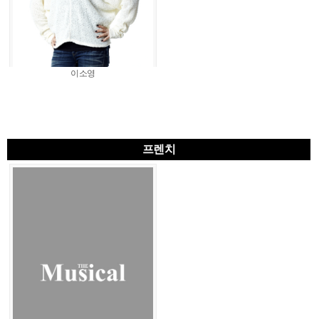
이소영
프렌치