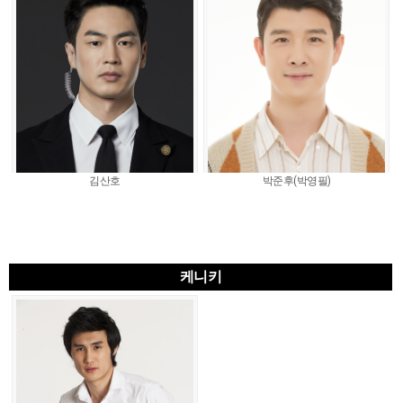
김산호
박준후(박영필)
케니키