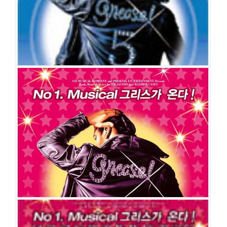
출연진
유현수
김형민
임혜영
전재홍
홍미옥
홍승아
조선명
박민성
이광섭
명재환
민정기
소정화
유혜련
주민진
김도영
김종남
그리스
공연일시
2007-07-20 ~ 2007-09-09
공연장
호암아트홀
출연진
이신성
김형민
강동호
김현아
전나혜(난아)
박시범
홍미옥
최
우리
이필승
이주광
신미연
이창희
이광섭
박선하
박주용
윤동현
송하나
이지혜
배민정
그리스
공연일시
2007-06-07 ~ 2007-07-08
공연장
유니버설아트센터 대극장
출연진
이신성
강동호
정명은
윤공주
박시범
홍미옥
최우리
이필승
신미연
정재헌
이창희
배진성
박선하
전이화
박주용
유혜련
송하나
이지