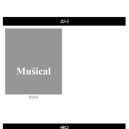
소니
정승민
샌디