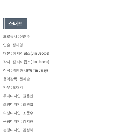
스태프
프로듀서 : 신춘수
연출 : 정태영
대본 : 짐 제이콥스(Jim Jacobs)
작사 : 짐 제이콥스(Jim Jacobs)
작곡 : 워렌 캐시(Warren Casey)
음악감독 : 원미솔
안무 : 오재익
무대디자인 : 권용만
조명디자인 : 최관열
의상디자인 : 조문수
음향디자인 : 김지현
분장디자인 : 김성혜