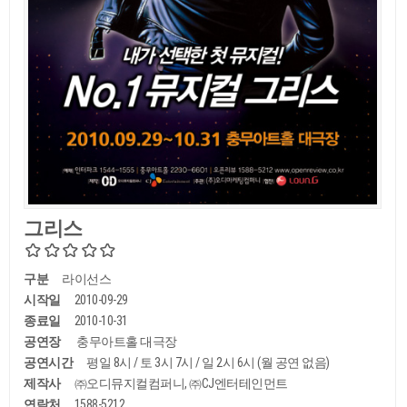
그리스
구분
라이선스
시작일
2010-09-29
종료일
2010-10-31
공연장
충무아트홀 대극장
공연시간
평일 8시 / 토 3시 7시 / 일 2시 6시 (월 공연 없음)
제작사
㈜오디뮤지컬컴퍼니, ㈜CJ엔터테인먼트
연락처
1588-5212