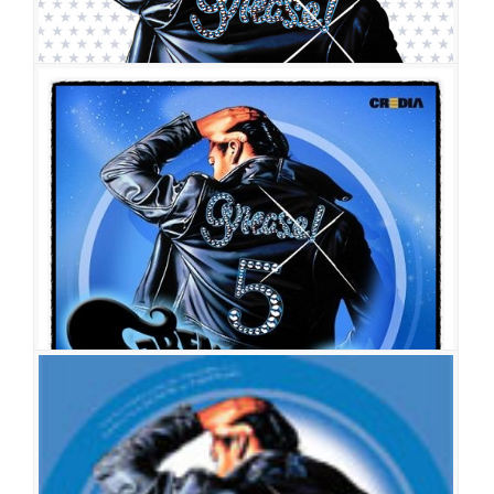
그리스
공연일시
2008-02-29 ~ 2008-08-10
공연장
동숭아트센터 동숭홀
출연진
김진우
장지우
임혜영
우금지
손승현
정인지
박시원
이은영
하지승
윤지인
정승민
이정미
김영빈
신상민
고효진
오지혜
이대희
김형
기
김동영
이태은
임유
이지현
그리스
공연일시
2007-12-15 ~ 2008-02-17
공연장
코엑스 오디토리움 대극장