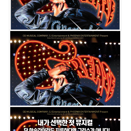
공민섭
김선영
이아영
오경석
김응주
팽태호
김아름
그리스
공연일시
2010-07-03 ~ 2010-08-29
공연장
타임스퀘어 CGV아트홀
출연진
김산호
이은형
장혜민
황석진
최소영
조형균
신다영
주민진
이소영
정승민
김수영
이용진
김정아
황수영
김용남
최호승
김보근
이형
진
정가희
김상미
그리스