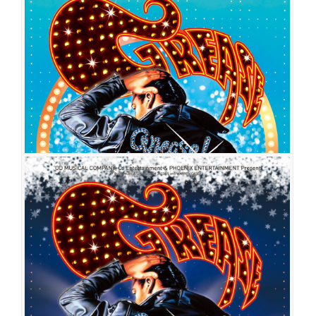
그리스
공연일시
2012-12-01 ~ 2013-01-20
공연장
강동아트센터
출연진
정민
고은성
이지윤
김보선
인진우
문희라
이형진
권소현
김
용규
이동윤
유민상
노우진
박규석
이태은
정연
그리스
공연일시
2011-06-30 ~ 2011-08-28
공연장
올림픽공원 우리금융아트홀
출연진
장지우
김응주
임혜영
손예슬
이창희
박은미
하강웅
신다영
이수용
임진아
최호승
윤지인