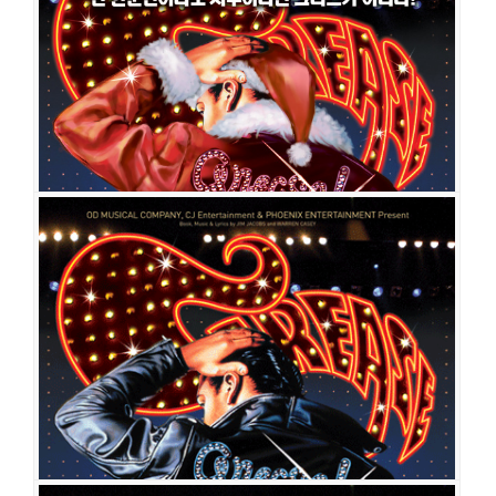
공연일시
2010-02-06 ~ 2010-02-28
공연장
이화여자대학교 삼성홀
출연진
김산호
이현
강동호
유하나
조영주
손승현
이태은
인진우
맹
주영
박주용
홍광선
김가현
이소영
그리스
공연일시
2009-04-04 ~ 2010-01-31
공연장
동숭아트센터 동숭홀
출연진
임종완
이현
김수정
신주연
김영빈
김경화
인진우
조영주
팽
태호
홍광선
이동하
박유정
안현식
송하나
황진성
김상미
강해라
공민섭
김진호
장혜민
강동호
정명은