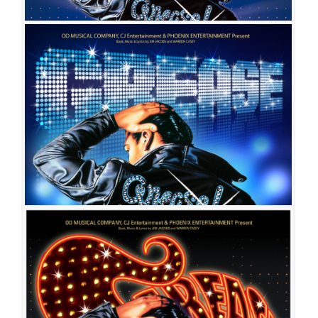
그리스
공연일시
2011-04-08 ~ 2011-06-12
공연장
한전아트센터
출연진
김응주
임혜영
손예슬
이창희
박은미
하강웅
신다영
이수용
최호승
윤지인
김태민
박경동
이아영
김선영
공민섭
김용한
류승찬
박정
호
김아름
이민경
임진아
장지우
이재균
그리스
공연일시
2011-01-11 ~ 2011-03-09
공연장
이화여자대학교 삼성홀
출연진
김산호
김형민
이현
유하나
장혜민
안현식
손승현
김경화
최
수연
맹주영
이형진
조형균
신다영
김유나
이소영
김상미
황수영
최호승