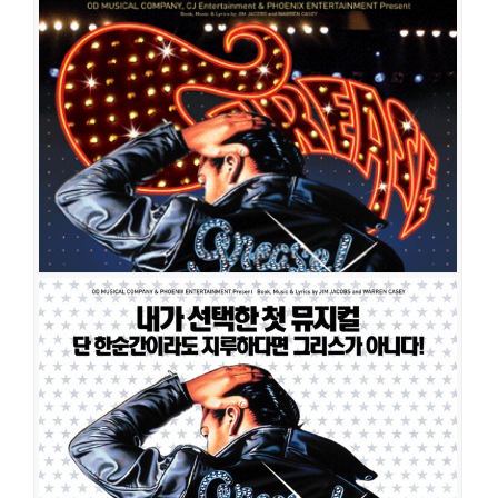
그리스
공연일시
2008-12-20 ~ 2009-03-01
공연장
나루아트센터 대공연장
출연진
장지우
박정민
유하나
최보영
손승현
이민아
주원
이정우
이
현동
장서원
김경수
이소영
임대석
이태은
하늘
최윤형
그리스
공연일시
2008-10-30 ~ 2008-12-14
공연장
세종문화회관 M씨어터
출연진
김산호
장지우
박정민
손승현
주원
김경수
이현동
유하나
최
보영
이민아
장서원
이소영
이정우
임대석
이태은
김형기
하늘
최윤형
맹주영
이동하
조형균
김응주
문슬아
김가현
김상미
박주용
임유