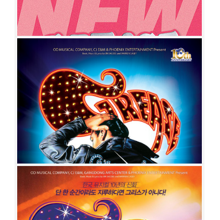
그리스
공연일시
2019-11-26 ~ 2020-02-02
공연장
디큐브아트센터 디큐브씨어터
출연진
서경수
김태오
정대현
양서윤
한재아
박광선
임정모
허혜진
황우림
기세중
이석준
김이담
이상운
이우종
배나라
김이후
정수지
이가
은
임남정
이상아
정예주
임기홍
김대종
김현숙
이선덕
이동욱
길하은
정현지
김병영
최희재
이두령
이성은
강민성
김민선
최윤호
전하영
박준
형
권수정
그리스
공연일시
2019-04-30 ~ 2019-08-11
공연장
디큐브아트센터 디큐브씨어터