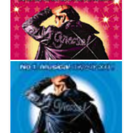
혜
그리스
공연일시
2006-12-29 ~ 2007-03-04
공연장
동숭아트센터 동숭홀
출연진
정상윤
김산호
정명은
조은별
홍록기
전재홍
홍지민
박혜경
임진아
강동호
이철주
이혜경
성태준
박소리
이창희
전민준(전역산)
손
미영
고혜란
이기형
김수연
한연주
그리스