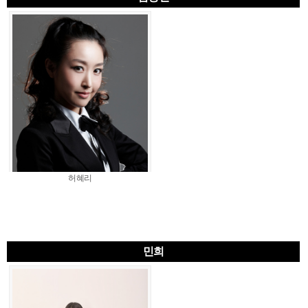
허혜리
민희