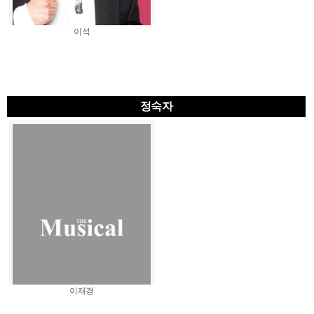
이석
정숙자
이재경