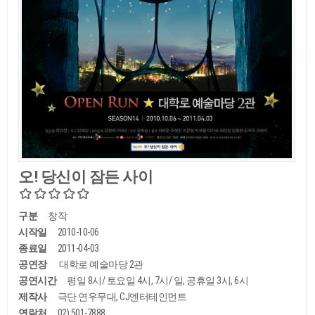
오! 당신이 잠든 사이
구분
창작
시작일
2010-10-06
종료일
2011-04-03
공연장
대학로 예술마당 2관
공연시간
평일 8시/ 토요일 4시, 7시/ 일, 공휴일 3시, 6시
제작사
극단 연우무대, CJ엔터테인먼트
연락처
02) 501-7888