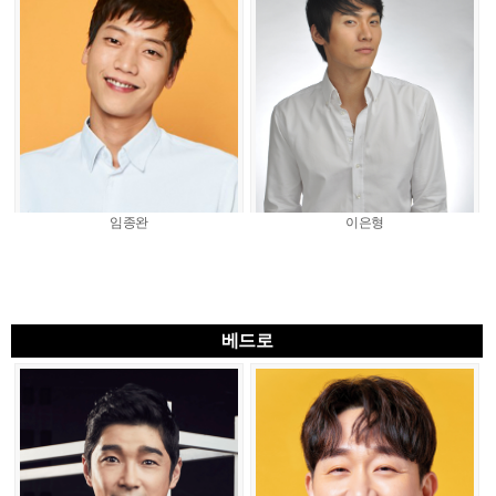
임종완
이은형
베드로