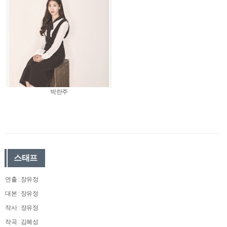
박란주
스태프
연출 : 장유정
대본 : 장유정
작사 : 장유정
작곡 : 김혜성