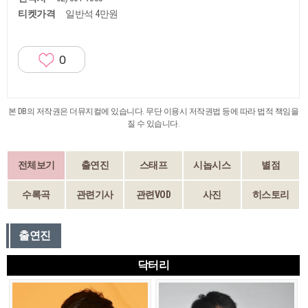
티켓가격
일반석 4만원
0
본 DB의 저작권은 더뮤지컬에 있습니다. 무단 이용시 저작권법 등에 따라 법적 책임을
질 수 있습니다.
전체보기
출연진
스태프
시놉시스
별점
수록곡
관련기사
관련VOD
사진
히스토리
출연진
닥터리