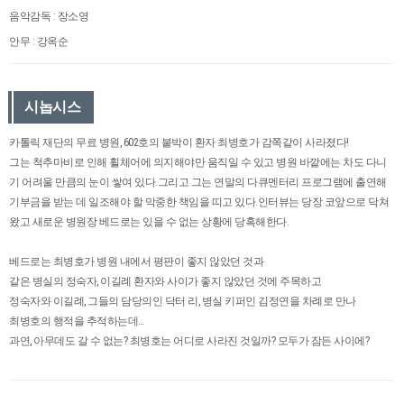
음악감독 : 장소영
안무 : 강옥순
시놉시스
카톨릭 재단의 무료 병원, 602호의 붙박이 환자 최병호가 감쪽같이 사라졌다!
그는 척추마비로 인해 휠체어에 의지해야만 움직일 수 있고 병원 바깥에는 차도 다니
기 어려울 만큼의 눈이 쌓여 있다.그리고 그는 연말의 다큐멘터리 프로그램에 출연해
기부금을 받는 데 일조해야 할 막중한 책임을 띠고 있다.인터뷰는 당장 코앞으로 닥쳐
왔고 새로운 병원장 베드로는 있을 수 없는 상황에 당혹해한다.
베드로는 최병호가 병원 내에서 평판이 좋지 않았던 것과
같은 병실의 정숙자, 이길례 환자와 사이가 좋지 않았던 것에 주목하고
정숙자와 이길례, 그들의 담당의인 닥터 리, 병실 키퍼인 김정연을 차례로 만나
최병호의 행적을 추적하는데…
과연, 아무데도 갈 수 없는? 최병호는 어디로 사라진 것일까? 모두가 잠든 사이에?