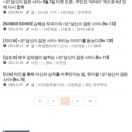
<오! 당신이 잠든 사이> 8월 3일 티켓 오픈…주민진 ‘닥터리’ 역으로 6년 만
에 다시 합류
2018-08-01
글 | 안시은 기자 | 사진제공 | 연우무대
[NUMBER BEHIND] 김혜성 작곡가의 <오! 당신이 잠든 사이> [No.133]
2014-12-01
사진 | | 사진제공 | 나윤정 | | 정리|나윤정
[프리뷰] <오! 당신이 잠든 사이> 우리는 이야기를 듣는다 [No.120]
2013-09-25
글 | 최영현(자유기고가) | 사진제공 | CJ E&M
[앙코르] 배우 김재범이 말하는 <오! 당신이 잠든 사이> [No.110]
2012-11-26
사진 | | | 정리 | 이민선
[리뷰] 타인을 통해 자신의 상처를 어루만지는 법, 뮤지컬 <오! 당신이 잠든
사이>[No.74]
2009-12-07
글 | 이민경(객원기자) | 사진제공 | 극단 연우무대
<<
<
1
>
>>