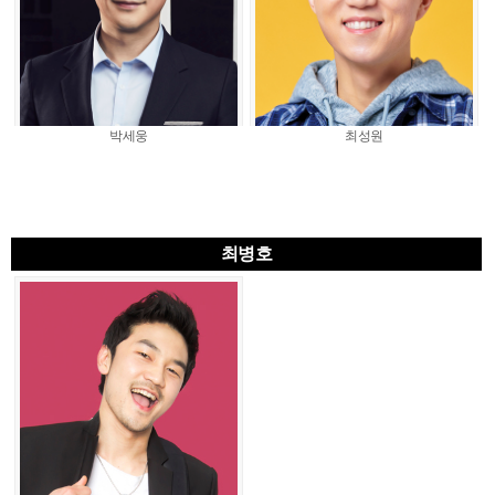
박세웅
최성원
최병호