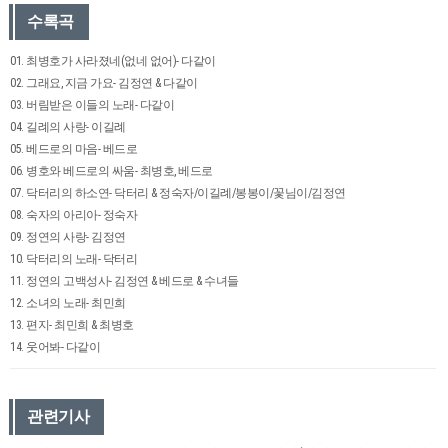
수록곡
01. 최병호가 사라졌네(없네 없어)- 다같이
02. 그래요, 지금 가요- 김정연 & 다같이
03. 버림받은 이들의 노래- 다같이
04. 길례의 사랑- 이길례
05. 베드로의 마음- 베드로
06. 병호와 베드로의 싸움- 최병호, 베드로
07. 닥터리의 하소연- 닥터리 & 정숙자/이길례/봉봉이/꽃님이/김정연
08. 숙자의 아리아- 정숙자
09. 정연의 사랑- 김정연
10. 닥터리의 노래- 닥터리
11. 정연의 고백성사- 김정연 & 베드로 & 수녀들
12. 소녀의 노래- 최민희
13. 편지- 최민희 & 최병호
14. 웃어봐- 다같이
관련기사