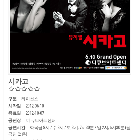
시카고
구분
라이선스
시작일
2012-06-10
종료일
2012-10-07
공연장
디큐브아트센터
공연시간
화목금 8시 / 수 3시 / 토 3시, 7시30분 / 일 2시, 6시30분 (월
공연 없음)