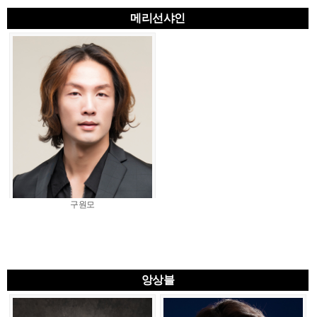
메리선샤인
구원모
앙상블