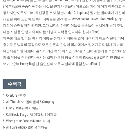
and My Baby) 승승장구 하는 사실을 믿기가 힘들다. 아모스는 자신이 아기 아빠라고 주
장하지만 아무도 그에게 신경을 쓰지 않는다. (Mr. Cellophane) 벨마는 빌리에게 자신의
재판을 위해 고안해 낸 아이디어들을 알려 준다. (When Velma Takes The Stand) 빌리의
강점이 쇼맨쉽이긴 하지만, 그가 벨마의 아이디어들을 속속들이 록시에게 넘겨 주었
다는 사실을 안 벨마와 마마는 세상의 타락을 안타까워 한다. (Class)
약속한 대로 빌리는 록시의 석방을 성취시키지만 판결이 내려지기 바로 직전에, 더욱
흥미로운 범죄의 등장으로 모든 언론의 관심이 록시에게서 멀어지고 마침내 그녀의
유명세는 막을 내린다. 혼자 버려진 록시, 하지만 그녀는 자신에게 용기를 북돋으며 삶
의 즐거움을 격찬한다. 록시는 벨마와 함께 팀을 이루어 (Nowadays) 열정적인 춤을 선
보이고 (Hot Honey Rag) 전 출연진이 모두 피날레에 동참한다. (Finale)
수록곡
1. Overture - 연주
2. All That Jazz - 벨마켈리 & Company
3. Funny Honey - 록시하트
4. Cell Block Tango - 벨마켈리 & 여자들
5. When you’re Good to Mama - 마마
6. All I Care About - 빌리 & 여자들