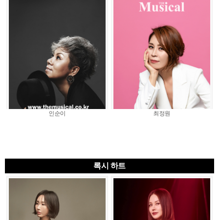
인순이
최정원
록시 하트