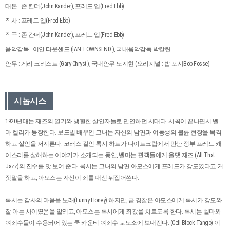
대본 : 존 칸더(John Kander), 프레드 엡(Fred Ebb)
작사 : 프레드 엡(Fred Ebb)
작곡 : 존 칸더(John Kander), 프레드 엡(Fred Ebb)
음악감독 : 이안 타운센드 (IAN TOWNSEND ), 국내음악감독 박칼린
안무 : 게리 크리스트 (Gary Chryst ), 국내안무 노지현 (오리지널 : 밥 포시Bob Fosse)
시놉시스
1920년대는 재즈의 열기와 냉혈한 살인자들로 만연하던 시대다. 서곡이 끝나면서 벨
마 켈리가 등장한다. 보드빌 배우인 그녀는 자신의 남편과 여동생의 불륜 현장을 목격
하고 살인을 저지른다. 코러스 걸인 록시 하트가 나이트크럽에서 만난 정부 프레드 캐
이스리를 살해하는 이야기가 소개되는 동안, 벨마는 관객들에게 올댓 재즈 (All That
Jazz)의 진수를 맛 보여 준다. 록시는 그녀의 남편 아모스에게 프레드가 강도였다고 거
짓말을 하고, 아모스는 자신이 죄를 대신 뒤집어쓴다.
록시는 감사의 마음을 노래(Funny Honey) 하지만, 곧 경찰은 아모스에게 록시가 강도와
잘 아는 사이였음을 알리고, 아모스는 록시에게 죄값을 치르도록 한다. 록시는 벨마와
여죄수들이 수용되어 있는 쿡 카운티 여죄수 교도소에 보내진다. (Cell Block Tango) 이