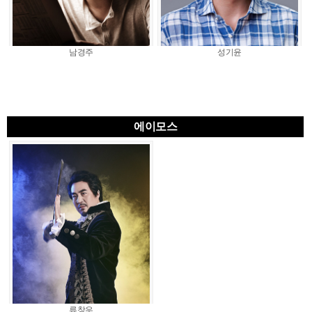
남경주
성기윤
에이모스
류창우