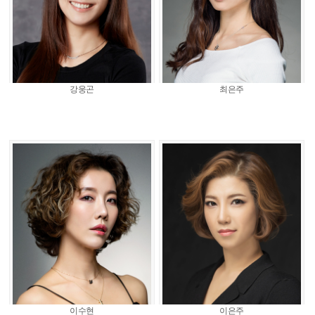
강웅곤
최은주
이수현
이은주