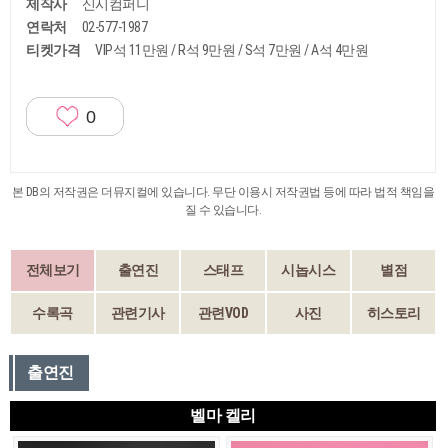
제작사
신시컴퍼니
연락처
02-577-1987
티켓가격
VIP석 11만원 / R석 9만원 / S석 7만원 / A석 4만원
0
본 DB의 저작권은 더뮤지컬에 있습니다. 무단 이용시 저작권법 등에 따라 법적 책임을
질 수 있습니다.
전체보기
출연진
스태프
시놉시스
별점
수록곡
관련기사
관련VOD
사진
히스토리
출연진
벨마 켈리