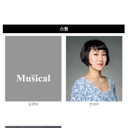
스윙
김준태
연보라