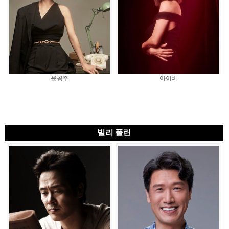
윤공주
아이비
빌리 플린