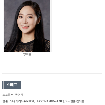
방미홍
스태프
프로듀서 : 박명성
연출 : 타냐 마리아 (da SILVA, T&Acirc;NIA MARIA JESUS), 국내연출 김태훈