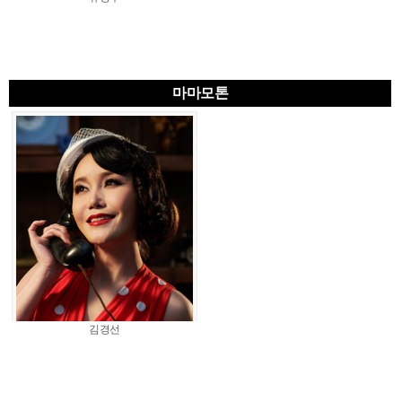
마마모톤
김경선