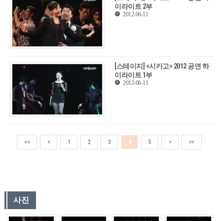
이라이트 2부
2012-06-11
[스테이지] <시카고> 2012 공연 하
이라이트 1부
2012-06-11
<<
<
1
2
3
4
5
>
>>
사진