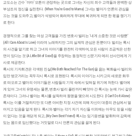
교도소는 간수 `마마’ 모튼이 관장하는 곳으로 그녀는 자신의 죄수 고객들과 완벽한 상
부상조의 정신을 실천한다. (When You’re Good to Mama) 그녀는 벨마가 언론의 관심을
끄는 것을 도와주고, 벨마가 석방되어 화려하게 무대에 복귀하게 되면 한 몫을 챙기기
로 한다.
경쟁적으로 그를 찾는 여성 고객들을 가진 변호사 빌리는 ‘내게 소중한 것은 사랑뿐’
(All I Care About Is Love) 이라며 노래하지만 그의 실제적 관심은 돈뿐이다. 빌리는 록시
의 사건을 맡기로 하고 그녀의 이야기를 완전히 각색하여, 모든 사람이 조금씩은 선한
면이 있다는 것 (A Little Bit of Good)을 주장하는 동정적인 신문기자 메리 선샤인에게 기
사로 제공한다.
록시의 기자회견은 각색된 진실(We Both Reached For The Gun)을 읊는 복화술사 빌리와
입만 벙긋거리는 꼭두각시 록시로 표현된다. 록시의 이야기는 시카고의 새로운 화두
로 떠오르고 벨마의 이야기들은 사람들의 기억 속에서 잊혀질 위기에 처한다. 벨마에
게 있어 그녀의 유명세는 물론, 변호사 빌리 플린까지 빼앗아 간 록시는 눈에 가시 같은
존재이다. 그러나 벨마는 록시를 설득하여 동맹을 맺으려 시도한다. (I Can’t Do It Alone)
록시는 이를 거절하지만 또 다른 야비한 치정 사건에 의해 자신이 대중의 관심에서 멀
어지고 있음을 알게 된다. 록시와 벨마는 각기 자기 자신들 이외에는 아무도 믿을 사람
이 없다는 것을 깨닫게 되고, (My Own Best Friend) 록시는 임기응변을 발휘하여 감옥에
있는 몸으로 임신했다는 거짓말로 다시 언론의 관심을 끌게 된다.
간주곡(Entr’acte)이 끝난 후, 벨마는 (I Know a Girl) 록시가 뻔한 거짓말에도 불구하고 (Me