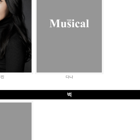
유진
다나
벅