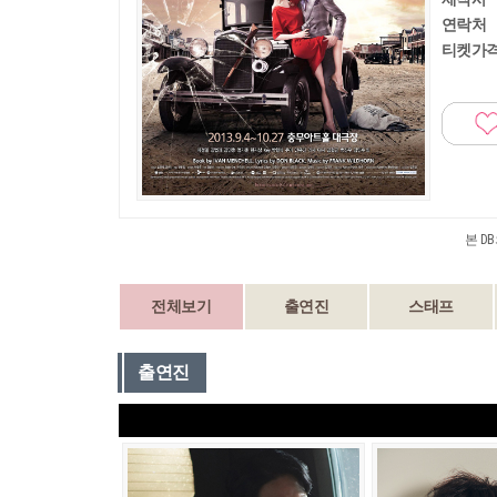
연락처
티켓가
본 D
전체보기
출연진
스태프
출연진