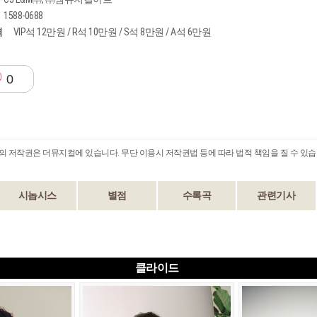
1588-0688
격
VIP석 12만원 / R석 10만원 / S석 8만원 / A석 6만원
0
B의 저작권은 더뮤지컬에 있습니다. 무단 이용시 저작권법 등에 따라 법적 책임을 질 수 있습
시놉시스
별점
수록곡
관련기사
클라이드