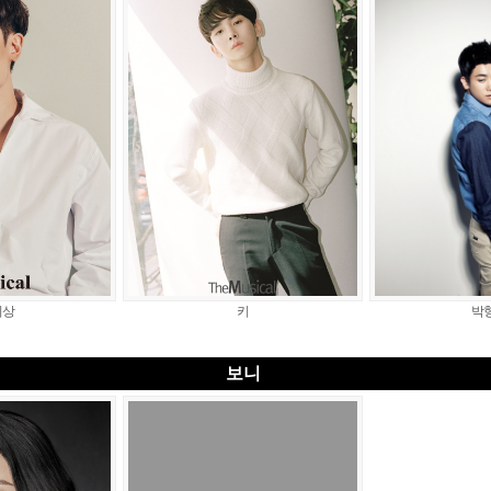
지상
키
박
보니