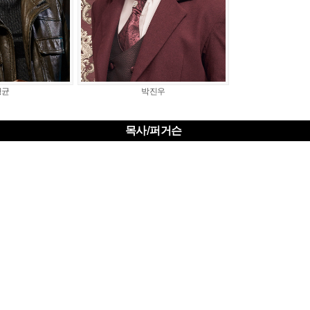
형균
박진우
목사/퍼거슨