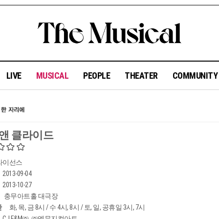
LIVE
MUSICAL
PEOPLE
THEATER
COMMUNIT
 앤 클라이드
라이선스
2013-09-04
2013-10-27
충무아트홀 대극장
간
화, 목, 금 8시 / 수 4시, 8시 / 토, 일, 공휴일 3시, 7시
CJ E&M㈜, ㈜엠뮤지컬아트