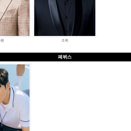
종원
조휘
페뷔스