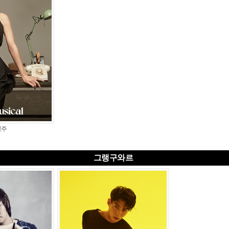
공주
그랭구와르