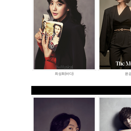
최성희(바다)
윤