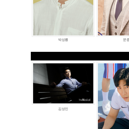
박성룡
문
김성민