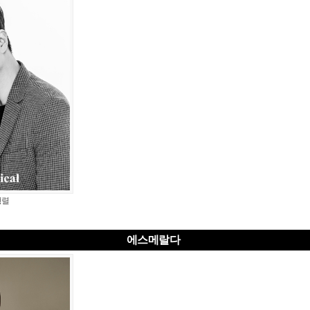
형렬
에스메랄다