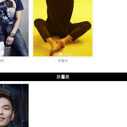
동하
전동석
프롤로