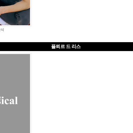
은석
플뢰르 드 리스