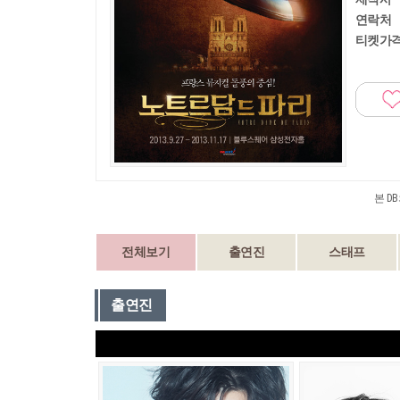
연락처
티켓가
본 D
전체보기
출연진
스태프
출연진