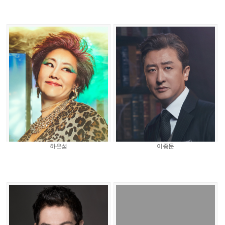
하은섬
이종문