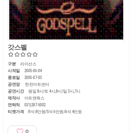
갓스펠
구분
라이선스
시작일
2005-06-04
종료일
2005-07-03
공연장
한전아트센터
공연시간
평일 8시/토 4시,8시/일 3시,7시
제작사
아트앤웍스
연락처
031)287-5002
티켓가격
R석 8만원/S석 6만원/A석 4만원
0