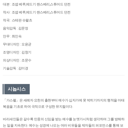
대본 : 조셉 베루,에드기 랜스베리,스튜어드 던컨
작사 : 조셉 베루,에드기 랜스베리,스튜어드 던컨
작곡 : 스테판 슈왈츠
음악감독 : 김문정
안무 : 최인숙
무대디자인 : 오윤균
조명디자인 : 김창기
의상디자인 : 조문수
기술감독 : 김미경
시놉시스
「가스펠」은 세례자 요한의 출현부터 예수가 십자가에 못 박히기까지의 행적을 마태
복음을 기초로 하여 극적으로 구성한 뮤지컬이다.
바리새인들은 갈수록 민중의 신임을 받는 예수를 눈엣가시처럼 생각하여 그를 방해하
는 일을 지속한다. 예수는 성경에 나오는 여러 비유들을 제자들의 퍼포먼스를 통해 보