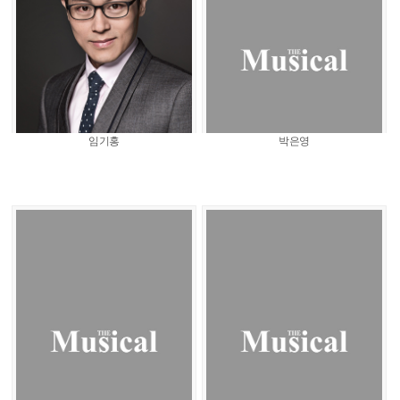
임기홍
박은영