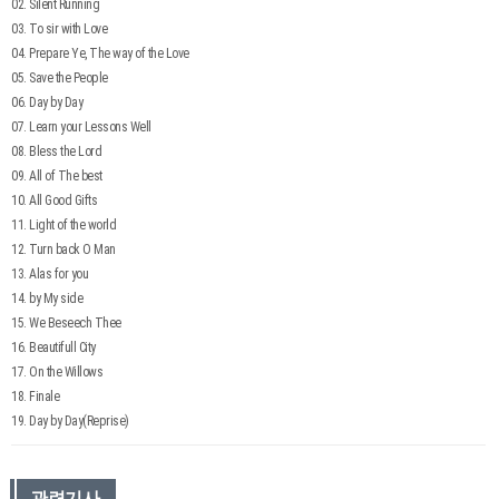
02. Silent Running
03. To sir with Love
04. Prepare Ye, The way of the Love
05. Save the People
06. Day by Day
07. Learn your Lessons Well
08. Bless the Lord
09. All of The best
10. All Good Gifts
11. Light of the world
12. Turn back O Man
13. Alas for you
14. by My side
15. We Beseech Thee
16. Beautifull City
17. On the Willows
18. Finale
19. Day by Day(Reprise)
관련기사