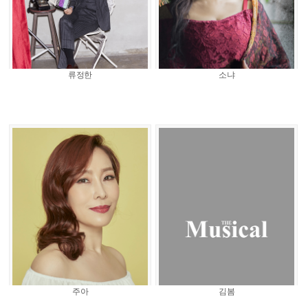
류정한
소냐
주아
김봄