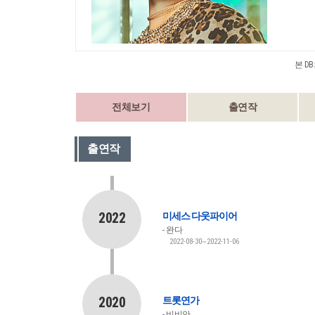
본 D
전체보기
출연작
출연작
2022
미세스 다웃파이어
완다
2022-08-30~2022-11-06
2020
트롯연가
비비안