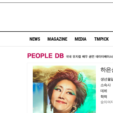
NEWS
MAGAZINE
MEDIA
TMPICK
하은
생년월
소속사
데뷔
학력
숭의여