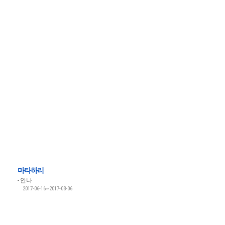
마타하리
안나
2017-06-16~2017-08-06