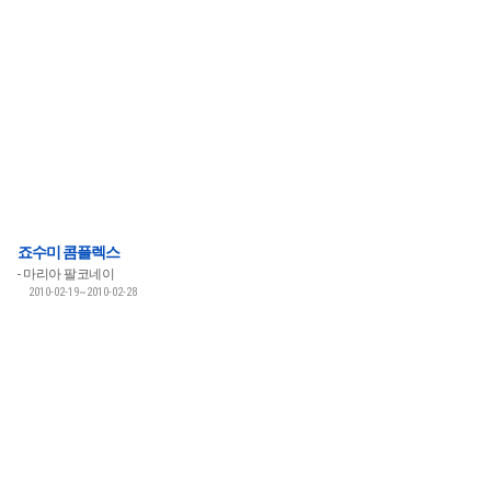
죠수미 콤플렉스
마리아 팔코네이
2010-02-19~2010-02-28