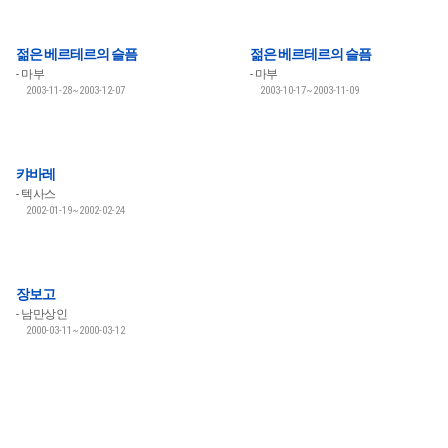
젊은 베르테르의 슬픔
젊은 베르테르의 슬픔
마부
마부
2003-11-28~2003-12-07
2003-10-17~2003-11-09
캬바레
텍사스
2002-01-19~2002-02-24
장보고
남만상인
2000-03-11~2000-03-12