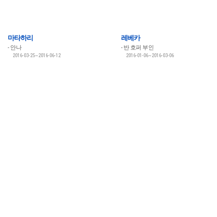
마타하리
레베카
안나
반 호퍼 부인
2016-03-25~2016-06-12
2016-01-06~2016-03-06