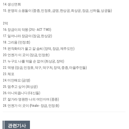
14. 생신연회
15. 운명의 소용돌이 (중종, 민정호, 금영, 한상궁, 최상궁, 장금, 신하들, 상궁들)
2막
16. 장금이의 악몽 (2막 - ACT TWO)
17. 일어나라 장금아 (장금, 한상궁)
18. 그리움 (민정호)
19. 편작화타가 울고 갈 솜씨 (장덕, 장금, 제주도민)
20. 언젠가 이 곳이 (장금, 민정호)
21. 누구도 나를 막을 순 없어 (최상궁, 장덕)
22. 역병 (장금, 민정호, 덕구, 덕구처, 장덕, 중종, 마을주민들)
23. 체포
24. 미안해요 (금영)
25. 멈추고 싶어 (최상궁)
26. 아니되옵니다 (대신들)
27. 잘가라 영원한 나의 여인이여 (중종)
28. 언젠가 이 곳이 (Finale - 장금, 민정호)
관련기사