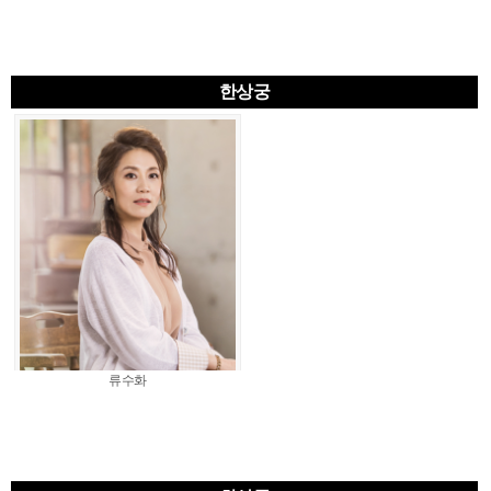
한상궁
류수화