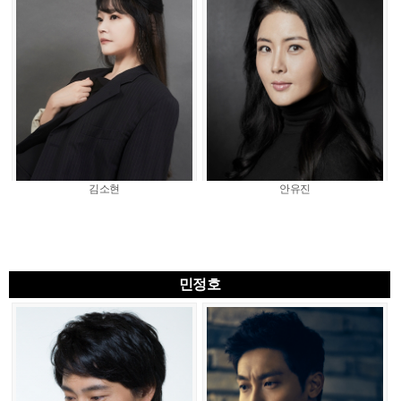
김소현
안유진
민정호