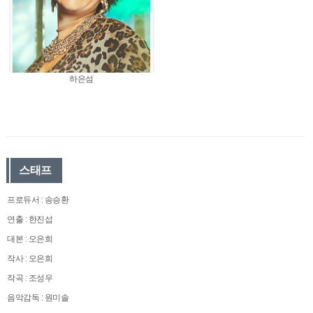
하은섬
스태프
프로듀서 : 송승환
연출 : 한진섭
대본 : 오은희
작사 : 오은희
작곡 : 조성우
음악감독 : 원미솔