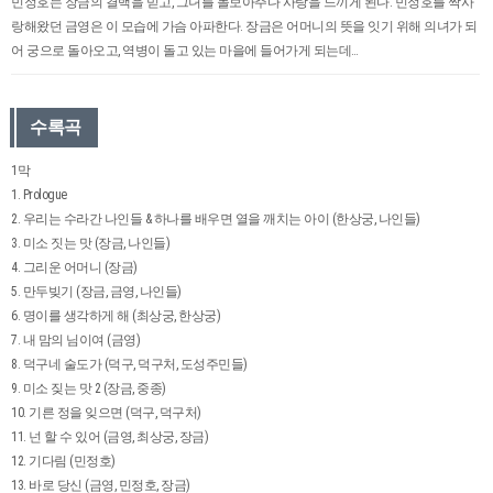
민정호는 장금의 결백을 믿고, 그녀를 돌보아주다 사랑을 느끼게 된다. 민정호를 짝사
랑해왔던 금영은 이 모습에 가슴 아파한다. 장금은 어머니의 뜻을 잇기 위해 의녀가 되
어 궁으로 돌아오고, 역병이 돌고 있는 마을에 들어가게 되는데…
수록곡
1막
1. Prologue
2. 우리는 수라간 나인들 & 하나를 배우면 열을 깨치는 아이 (한상궁, 나인들)
3. 미소 짓는 맛 (장금, 나인들)
4. 그리운 어머니 (장금)
5. 만두빚기 (장금, 금영, 나인들)
6. 명이를 생각하게 해 (최상궁, 한상궁)
7. 내 맘의 님이여 (금영)
8. 덕구네 술도가 (덕구, 덕구처, 도성주민들)
9. 미소 짖는 맛 2 (장금, 중종)
10. 기른 정을 잊으면 (덕구, 덕구처)
11. 넌 할 수 있어 (금영, 최상궁, 장금)
12. 기다림 (민정호)
13. 바로 당신 (금영, 민정호, 장금)