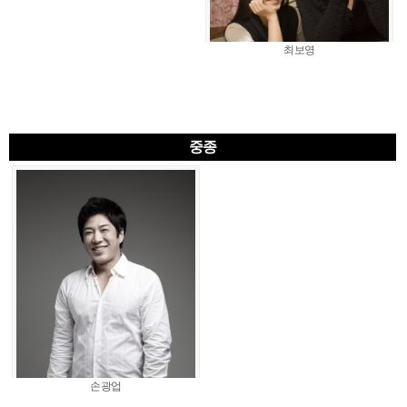
최보영
중종
손광업