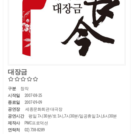
대장금
구분
창작
시작일
2007-08-25
종료일
2007-09-09
공연장
세종문화회관 대극장
공연시간
평일 7시30분/토 3시,7시30분/일공휴일 2시,6시30분
제작사
PMC프로덕션
연락처
02) 738-8289