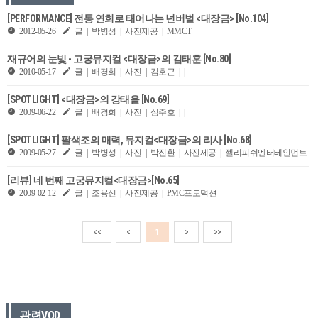
[PERFORMANCE] 전통 연희로 태어나는 넌버벌 <대장금> [No.104]
2012-05-26
글 | 박병성 | 사진제공 | MMCT
재규어의 눈빛 - 고궁뮤지컬 <대장금>의 김태훈 [No.80]
2010-05-17
글 | 배경희 | 사진 | 김호근 | |
[SPOTLIGHT] <대장금>의 강태을 [No.69]
2009-06-22
글 | 배경희 | 사진 | 심주호 | |
[SPOTLIGHT] 팔색조의 매력, 뮤지컬<대장금>의 리사 [No.68]
2009-05-27
글 | 박병성 | 사진 | 박진환 | 사진제공 | 젤리피쉬엔터테인먼트
[리뷰] 네 번째 고궁뮤지컬<대장금>[No.65]
2009-02-12
글 | 조용신 | 사진제공 | PMC프로덕션
<<
<
1
>
>>
관련VOD