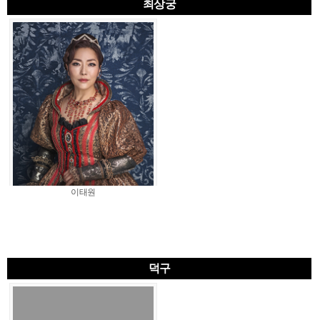
최상궁
이태원
덕구