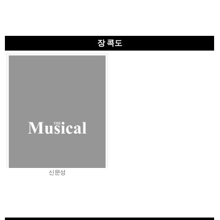
장 콕도
신문성