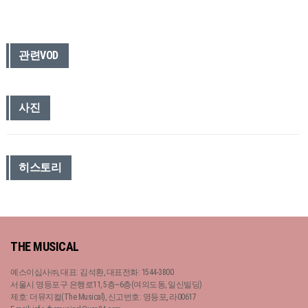
관련VOD
사진
히스토리
THE MUSICAL
예스이십사㈜, 대표: 김석환, 대표전화: 1544-3800
서울시 영등포구 은행로11, 5층~6층(여의도동, 일신빌딩)
제호: 더뮤지컬(The Musical), 신고번호: 영등포, 라00617