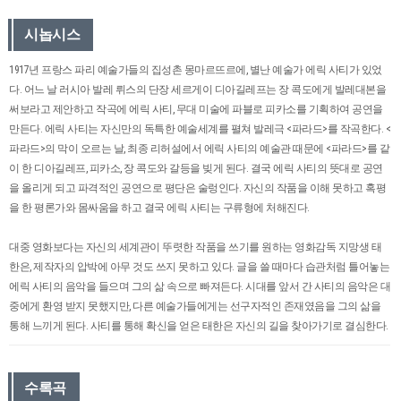
시놉시스
1917년 프랑스 파리 예술가들의 집성촌 몽마르뜨르에, 별난 예술가 에릭 사티가 있었
다. 어느 날 러시아 발레 뤼스의 단장 세르게이 디아길레프는 장 콕도에게 발레대본을
써보라고 제안하고 작곡에 에릭 사티, 무대 미술에 파블로 피카소를 기획하여 공연을
만든다. 에릭 사티는 자신만의 독특한 예술세계를 펼쳐 발레극 <파라드>를 작곡한다. <
파라드>의 막이 오르는 날, 최종 리허설에서 에릭 사티의 예술관 때문에 <파라드>를 같
이 한 디아길레프, 피카소, 장 콕도와 갈등을 빚게 된다. 결국 에릭 사티의 뜻대로 공연
을 올리게 되고 파격적인 공연으로 평단은 술렁인다. 자신의 작품을 이해 못하고 혹평
을 한 평론가와 몸싸움을 하고 결국 에릭 사티는 구류형에 처해진다.
대중 영화보다는 자신의 세계관이 뚜렷한 작품을 쓰기를 원하는 영화감독 지망생 태
한은, 제작자의 압박에 아무 것도 쓰지 못하고 있다. 글을 쓸 때마다 습관처럼 틀어놓는
에릭 사티의 음악을 들으며 그의 삶 속으로 빠져든다. 시대를 앞서 간 사티의 음악은 대
중에게 환영 받지 못했지만, 다른 예술가들에게는 선구자적인 존재였음을 그의 삶을
통해 느끼게 된다. 사티를 통해 확신을 얻은 태한은 자신의 길을 찾아가기로 결심한다.
수록곡