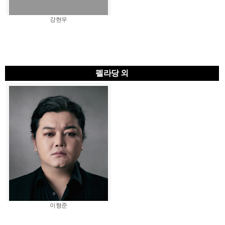
강현우
펠라당 외
이형준