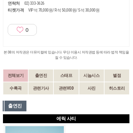
연락처
02) 333-3626
티켓가격
VIP석 70,000원/ R석 50,000원/ S석 30,000원
0
본 DB의 저작권은 더뮤지컬에 있습니다. 무단 이용시 저작권법 등에 따라 법적 책임을
질 수 있습니다.
전체보기
출연진
스태프
시놉시스
별점
수록곡
관련기사
관련VOD
사진
히스토리
출연진
에릭 사티