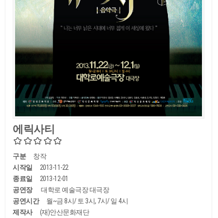
에릭사티
구분
창작
시작일
2013-11-22
종료일
2013-12-01
공연장
대학로 예술극장 대극장
공연시간
월~금 8시/ 토 3시, 7시/ 일 4시
제작사
(재)안산문화재단