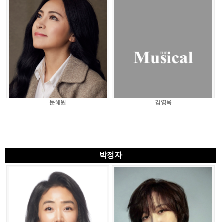
문혜원
김영옥
박정자