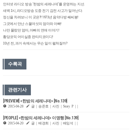
인터넷 라디오 방송 '한밤의 세레나데'를 운영하는 지선.
새벽 2시, 라디오방송 도중 전기 감전 사고가 일어난다.
정신을 차려보니 이 곳은?! 1973년 음악다방 쎄씨봉!
그곳에서 만난 스물여섯의 엄마와 아빠!
나만 몰랐던 엄마, 아빠의 연애 이야기!
황당코믹 어이실종 판타지코미디!
33년 전, 과거 속에서는 무슨 일이 펼쳐질까?
수록곡
관련기사
[PREVIEW] <한밤의 세레나데> [No.139]
2015-04-28
글 | 송준호 | 사진 | Story P | |
[PEOPLE] <한밤의 세레나데> 이명행 [No.139]
2015-04-20
글 | 배경희 | 사진 | 배임석 | |