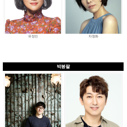
유정민
차청화
박봉팔