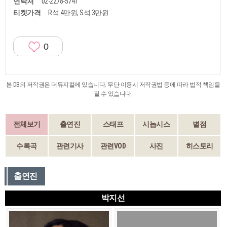
연락처
02-2278-5741
티켓가격
R석 4만원, S석 3만원
0
본 DB의 저작권은 더뮤지컬에 있습니다. 무단 이용시 저작권법 등에 따라 법적 책임을
질 수 있습니다.
전체보기
출연진
스태프
시놉시스
별점
수록곡
관련기사
관련VOD
사진
히스토리
출연진
박지선