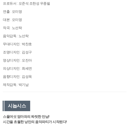
프로듀서 : 오준석 조한성 우종필
연출 : 오미영
대본 : 오미영
작곡 : 노선락
음악감독 : 노선락
무대디자인 : 박찬호
조명디자인 : 김성구
영상디자인 : 오진아
의상디자인 : 최세연
음향디자인 : 김성욱
제작감독 : 박기남
시놉시스
스물여섯 엄마와의 짜릿한 만남!
시간을 초월한 낭만의 음악파티가 시작된다!