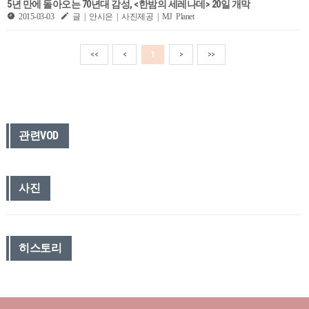
5년 만에 돌아오는 70년대 감성, <한밤의 세레나데> 20일 개막
2015-03-03
글 | 안시은 | 사진제공 | MJ Planet
<<
<
1
>
>>
관련VOD
사진
히스토리