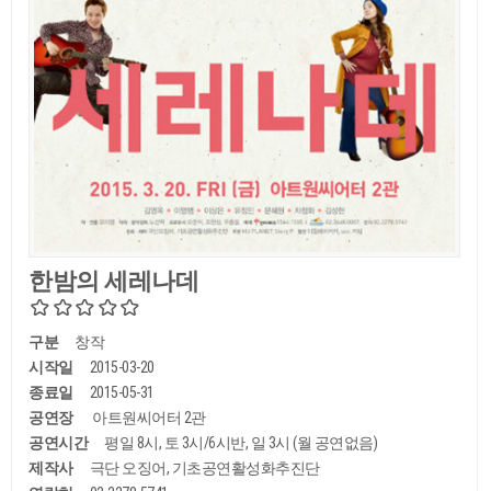
한밤의 세레나데
구분
창작
시작일
2015-03-20
종료일
2015-05-31
공연장
아트원씨어터 2관
공연시간
평일 8시, 토 3시/6시반, 일 3시 (월 공연없음)
제작사
극단 오징어, 기초공연활성화추진단