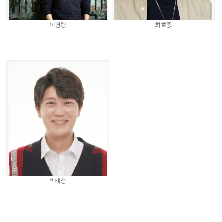
이명행
최호중
박태성