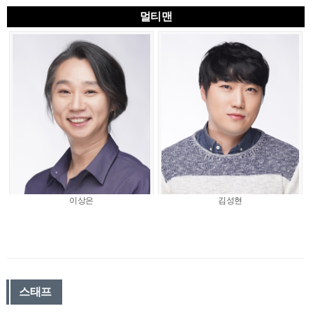
멀티맨
이상은
김성현
스태프