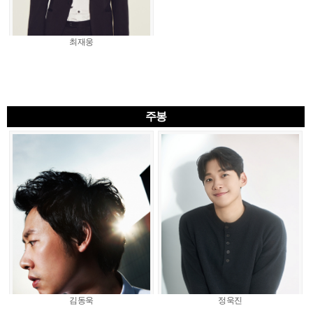
최재웅
주봉
김동욱
정욱진