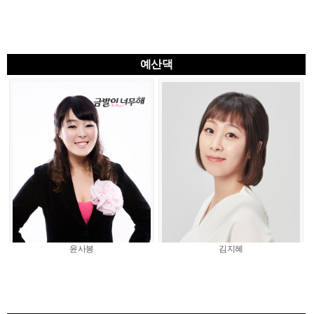
예산댁
윤사봉
김지혜