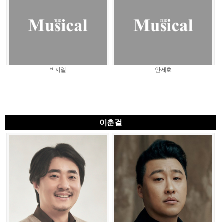
박지일
안세호
이춘걸