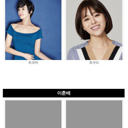
최유하
최우리
이춘배