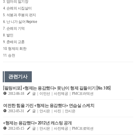
3. 엄마의 일기장
4. 순례의 시집살이
5. 석봉과 주봉의 편지
6. 난 니가 싫어 Reprise
7. 순례의 기억
8. 발인
9. 춘배의 교훈
10. 형제의 회한
11. 승천
관련기사
[필링비포] <형제는 용감했다> 못난이 형제 길들이기 [No.105]
2012-06-18
글 | 이민선 | 사진제공 | PMC프러덕션
여전한 힘을 가진 <형제는 용감했다> 연습실 스케치
2012-05-31
글 | 안시은 | 사진 | 안시은
<형제는 용감했다> 2012년 캐스팅 공개
2012-05-15
글 | 안시은 | 사진제공 | PMC프로덕션