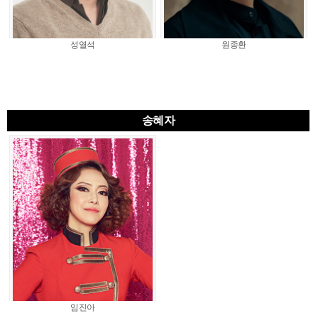
성열석
원종환
송혜자
임진아