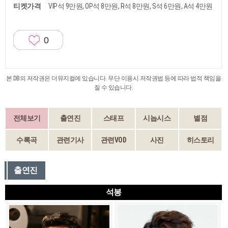
티켓가격
VIP석 9만원, OP석 8만원, R석 8만원, S석 6만원, A석 4만원
0
본 DB의 저작권은 더뮤지컬에 있습니다. 무단 이용시 저작권법 등에 따라 법적 책임을
질 수 있습니다.
전체보기
출연진
스태프
시놉시스
별점
수록곡
관련기사
관련VOD
사진
히스토리
출연진
석봉