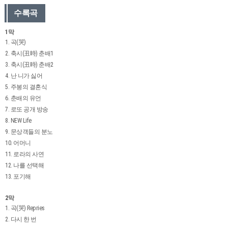
수록곡
1막
1. 곡(哭)
2. 축시(丑時) 춘배1
3. 축시(丑時) 춘배2
4. 난 니가 싫어
5. 주봉의 결혼식
6. 춘배의 유언
7. 로또 공개 방송
8. NEW Life
9. 문상객들의 분노
10. 어머니
11. 로라의 사연
12. 나를 선택해
13. 포기해
2막
1. 곡(哭) Repries
2. 다시 한 번