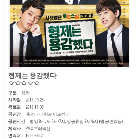
형제는 용감했다
구분
창작
시작일
2015-08-25
종료일
2015-11-08
공연장
홍익대 대학로 아트센터
공연시간
평일 8시, 토 3시/7시, 일공휴일 2시/6시 (월 공연없음)
제작사
PMC 프러덕션
연락처
1666-8662