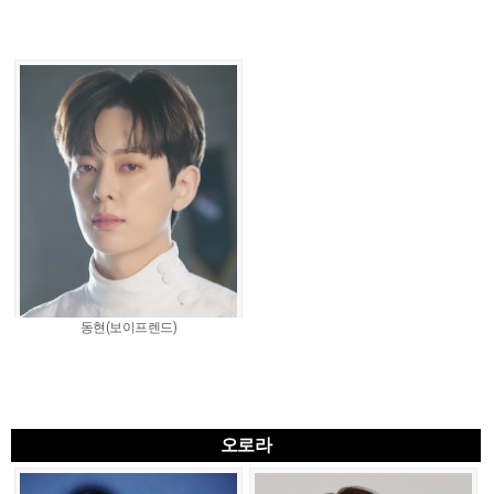
동현(보이프렌드)
오로라