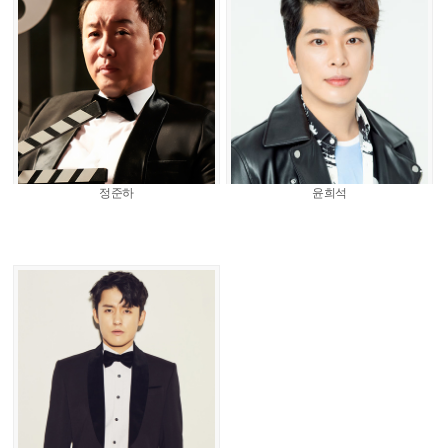
정준하
윤희석