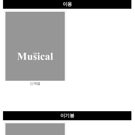
이옹
신재열
이기봉