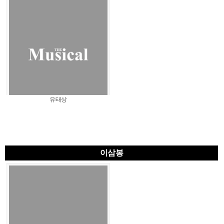
유태상
이삼봉