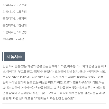
조명디자인 : 구윤영
의상디자인 : 최윤정
음향디자인 : 권지휘
분장디자인 : 김성혜
소품디자인 : 조윤형
무대감독 : 이재은
시놉시스
안동 이씨 근본 있는 가문의 근본 없는 문제아 이석봉, 이주봉. 아버지와 연을 끊은 지 3
년, 아버지의 부고를 받고 안동에 내려온다. 오랜만에 만난 형제, 연시나 티격태격 서로
못 잡아 먹어 안달인데... 집안 어르신과도 사사건건 부딪히는 석봉이와 주봉이. 이들
앞에 나타난 천하에 둘도 없는 여신급 미모의 여인 오로라. 법률사무소에서 일한다는
그녀는 고인이 어마어마한 유산을 남겼고, 그 유산을 먼저 찾는 이가 모두 가지라는 유
언을 남겼다고 알려준다. 유산도 찾고 오로라도 차지해 새로운 삶을 살겠다는 꿈에 부
푼 형제. 과연 생각대로 될까? 형제들의 파란만장 감동스토리!