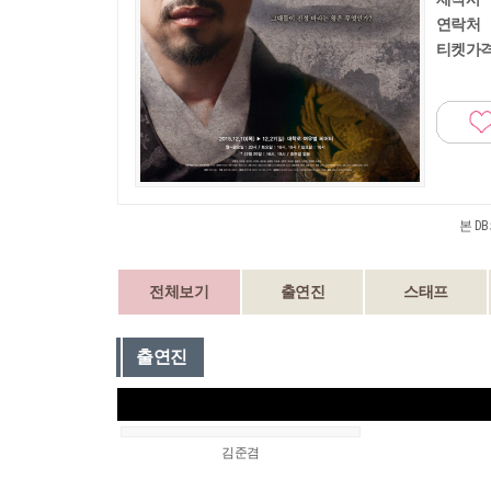
연락처
티켓가
본 D
전체보기
출연진
스태프
출연진
김준겸