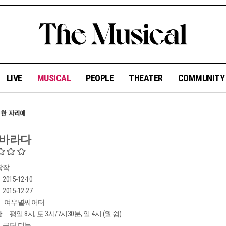
LIVE
MUSICAL
PEOPLE
THEATER
COMMUNIT
 바라다
창작
2015-12-10
2015-12-27
여우별씨어터
간
평일 8시, 토 3시/7시30분, 일 4시 (월 쉼)
극단 더늠