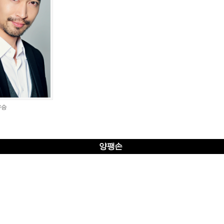
우승
양팽손