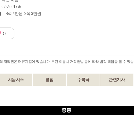
02-765-1776
격
R석 4만원, S석 3만원
0
B의 저작권은 더뮤지컬에 있습니다. 무단 이용시 저작권법 등에 따라 법적 책임을 질 수 있습
시놉시스
별점
수록곡
관련기사
중종