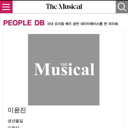
이윤진
생년월일
소속사