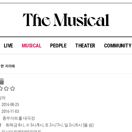
LIVE
MUSICAL
PEOPLE
THEATER
COMMUNIT
들
창작
2016-08-25
2016-11-03
충무아트홀 대극장
간
화목금 8시, 수 3시/8시, 토 3시/7시, 일 2시/6시 (월 쉼)
인사이트엔터테인먼트