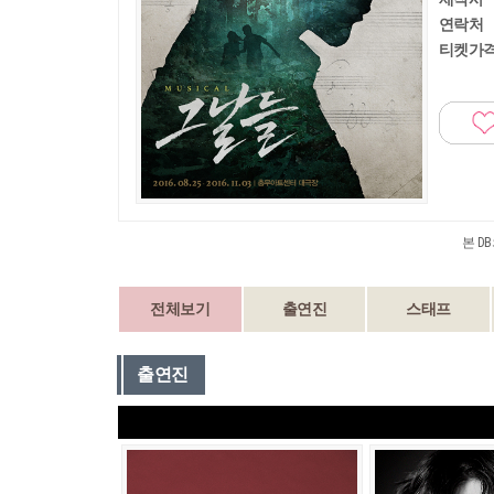
연락처
티켓가
본 D
전체보기
출연진
스태프
출연진