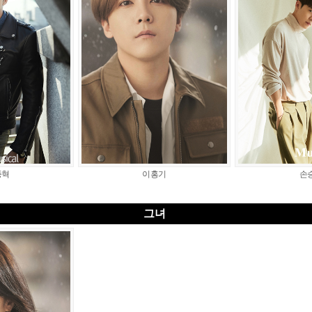
종혁
이홍기
손
그녀