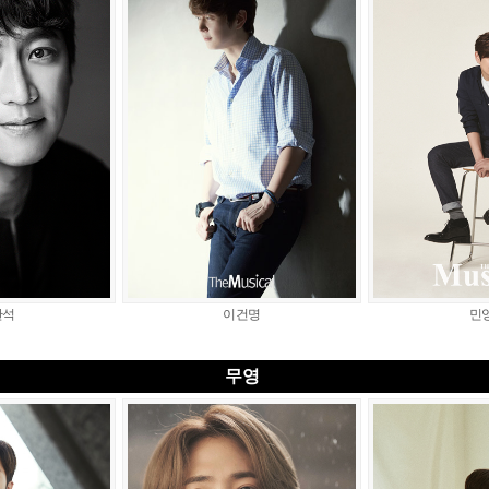
만석
이건명
민
무영