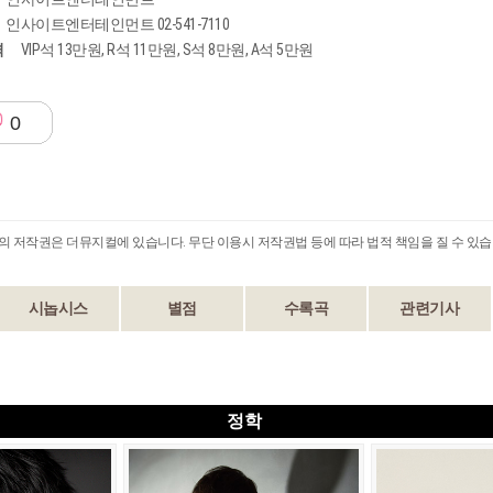
인사이트엔터테인먼트 02-541-7110
격
VIP석 13만원, R석 11만원, S석 8만원, A석 5만원
0
B의 저작권은 더뮤지컬에 있습니다. 무단 이용시 저작권법 등에 따라 법적 책임을 질 수 있습
시놉시스
별점
수록곡
관련기사
정학