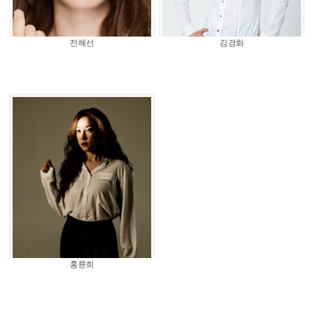
전혜선
김경화
홍륜희