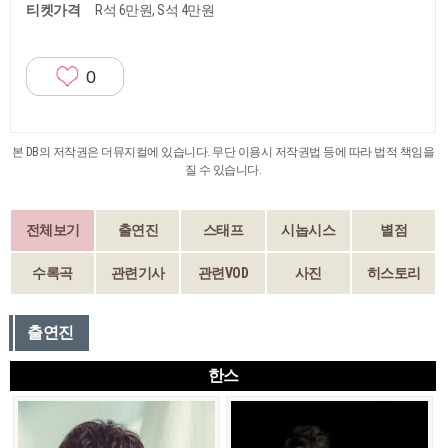
티켓가격
R석 6만원, S석 4만원
0
본 DB의 저작권은 더뮤지컬에 있습니다. 무단 이용시 저작권법 등에 따라 법적 책임을
질 수 있습니다.
전체보기
출연진
스태프
시놉시스
별점
수록곡
관련기사
관련VOD
사진
히스토리
출연진
한스