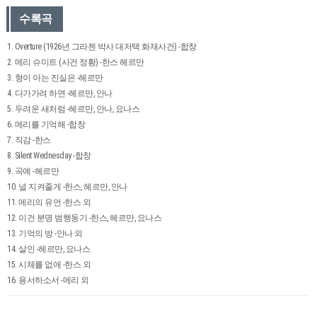
수록곡
1. Overture (1926년 그라첸 박사 대저택 화재사건) -합창
2. 메리 슈미트 (사건 정황) -한스 헤르만
3. 형이 아는 진실은 -헤르만
4. 다가가려 하면 -헤르만, 안나
5. 두려운 새처럼 -헤르만, 안나, 요나스
6. 메리를 기억해 -합창
7. 직감 -한스
8. Silent Wednesday -합창
9. 곡예 -헤르만
10. 널 지켜줄게 -한스, 헤르만, 안나
11. 메리의 유언 -한스 외
12. 이건 분명 범행동기 -한스, 헤르만, 요나스
13. 기억의 방 -안나 외
14. 살인 -헤르만, 요나스
15. 시체를 없애 -한스 외
16. 용서하소서 -메리 외