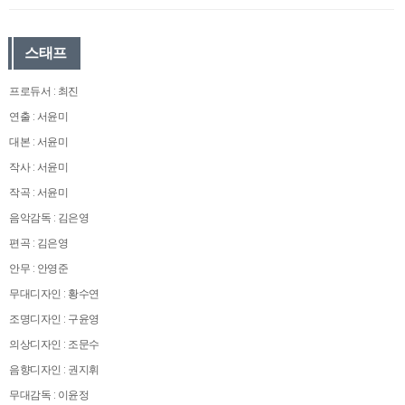
스태프
프로듀서 : 최진
연출 : 서윤미
대본 : 서윤미
작사 : 서윤미
작곡 : 서윤미
음악감독 : 김은영
편곡 : 김은영
안무 : 안영준
무대디자인 : 황수연
조명디자인 : 구윤영
의상디자인 : 조문수
음향디자인 : 권지휘
무대감독 : 이윤정