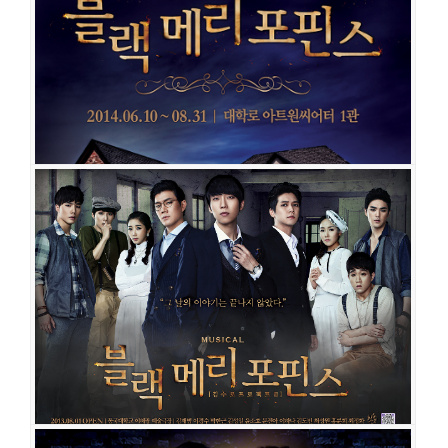
블랙메리포핀스
공연일시
2020-10-27 ~ 2021-01-24
공연장
대학로 TOM 1관
출연진
김도빈
박민성
이율
임준혁
이해준
노윤
임찬민
강혜인
이지
수
박정원
최석진
오승훈
신주협
임강희
홍륜희