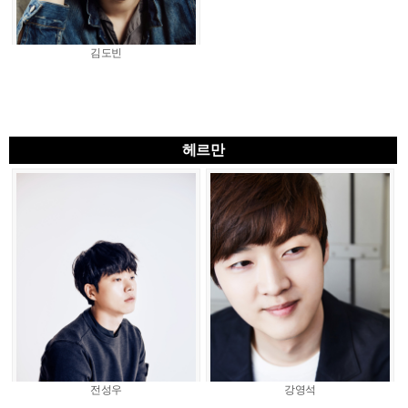
김도빈
헤르만
전성우
강영석