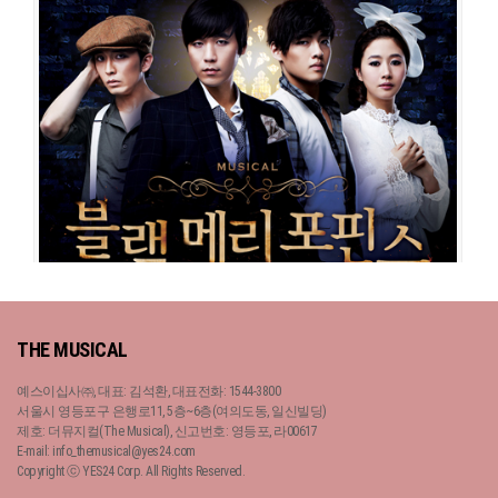
블랙메리포핀스
블랙메리포핀스
공연일시
2013-08-01 ~ 2013-10-27
공연일시
2014-06-10 ~ 2014-08-31
공연장
동국대학교 이해랑예술극장
공연장
아트원씨어터 1관
출연진
김재범
이경수
박한근
원우준
윤소호
문진아
이하나
김도빈
출연진
박한근
임병근
송원근
서경수
강연정
유리아
김경수
윤나무
최성원
홍륜희
최정화
홍륜희
최현선
정휘
배두훈
THE MUSICAL
예스이십사㈜, 대표: 김석환, 대표전화: 1544-3800
서울시 영등포구 은행로11, 5층~6층(여의도동, 일신빌딩)
제호: 더뮤지컬(The Musical), 신고번호: 영등포, 라00617
E-mail: info_themusical@yes24.com
Copyright ⓒ YES24 Corp. All Rights Reserved.