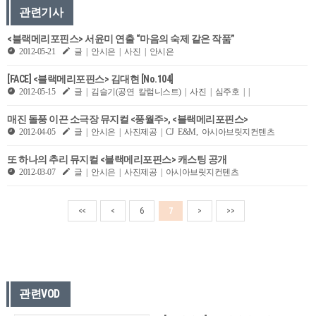
관련기사
<블랙메리포핀스> 서윤미 연출 “마음의 숙제 같은 작품”
2012-05-21
글 | 안시은 | 사진 | 안시은
[FACE] <블랙메리포핀스> 김대현 [No.104]
2012-05-15
글 | 김슬기(공연 칼럼니스트) | 사진 | 심주호 | |
매진 돌풍 이끈 소극장 뮤지컬 <풍월주>, <블랙메리포핀스>
2012-04-05
글 | 안시은 | 사진제공 | CJ E&M, 아시아브릿지컨텐츠
또 하나의 추리 뮤지컬 <블랙메리포핀스> 캐스팅 공개
2012-03-07
글 | 안시은 | 사진제공 | 아시아브릿지컨텐츠
<<
<
6
7
>
>>
관련VOD