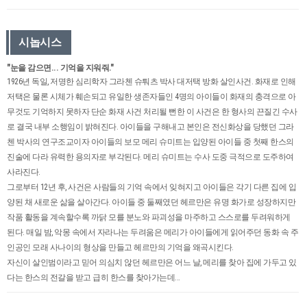
시놉시스
"눈을 감으면... 기억을 지워줘."
1926년 독일, 저명한 심리학자 그라첸 슈퉈츠 박사 대저택 방화 살인사건. 화재로 인해
저택은 물론 시체가 훼손되고 유일한 생존자들인 4명의 아이들이 화재의 충격으로 아
무것도 기억하지 못하자 단순 화재 사건 처리될 뻔한 이 사건은 한 형사의 끈질긴 수사
로 결국 내부 소행임이 밝혀진다. 아이들을 구해내고 본인은 전신화상을 당했던 그라
첸 박사의 연구조교이자 아이들의 보모 메리 슈미트는 입양된 아이들 중 첫째 한스의
진술에 다라 유력한 용의자로 부각된다. 메리 슈미트는 수사 도중 극적으로 도주하여
사라진다.
그로부터 12년 후, 사건은 사람들의 기억 속에서 잊혀지고 아이들은 각기 다른 집에 입
양된 채 새로운 삶을 살아간다. 아이들 중 둘째였던 헤르만은 유명 화가로 성장하지만
작품 활동을 계속할수록 까닭 모를 분노와 파괴성을 마주하고 스스로를 두려워하게
된다. 매일 밤, 악몽 속에서 자라나는 두려움은 메리가 아이들에게 읽어주던 동화 속 주
인공인 모래 사나이의 형상을 만들고 헤르만의 기억을 왜곡시킨다.
자신이 살인범이라고 믿어 의심치 않던 헤르만은 어느 날, 메리를 찾아 집에 가두고 있
다는 한스의 전갈을 받고 급히 한스를 찾아가는데...