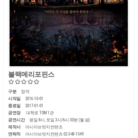
블랙메리포핀스
구분
창작
시작일
2016-10-01
종료일
2017-01-01
공연장
대학로 TOM 1관
공연시간
평일 8시, 토일 3시/6시 30분 (월 쉼)
제작사
아시아브릿지컨텐츠
연락처
아시아브릿지컨텐츠 02-548-1549