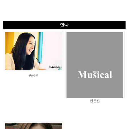
안나
송상은
안은진