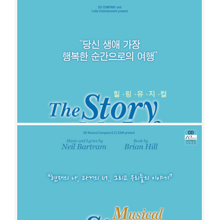
스토리 오브 마이 라이프
공연일시
2019-12-03 ~ 2020-02-28
공연장
백암아트홀
출연진
고영빈
강필석
김다현
송원근
조성윤
이석준
정동화
이창용
정원영
스토리 오브 마이 라이프
공연일시
2016-12-06 ~ 2017-02-05
공연장
백암아트홀
출연진
이창용
홍우진
김종구
강필석
김다현
고영빈
조성윤