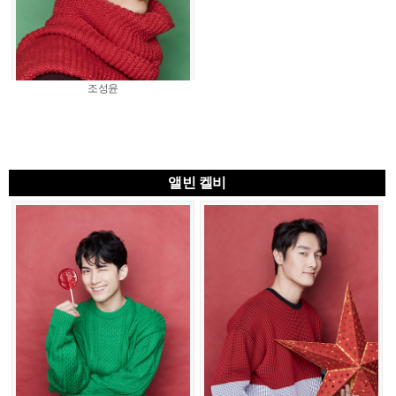
조성윤
앨빈 켈비