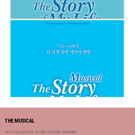
스토리 오브 마이 라이프
공연일시
2015-12-01 ~ 2016-02-28
공연장
백암아트홀
출연진
고영빈
강필석
조성윤
이석준
김종구
홍우진
스토리 오브 마이 라이프
THE MUSICAL
공연일시
2011-10-28 ~ 2012-04-29
공연장
대학로 아트원씨어터 1관
예스이십사㈜, 대표: 김석환, 대표전화: 1544-3800