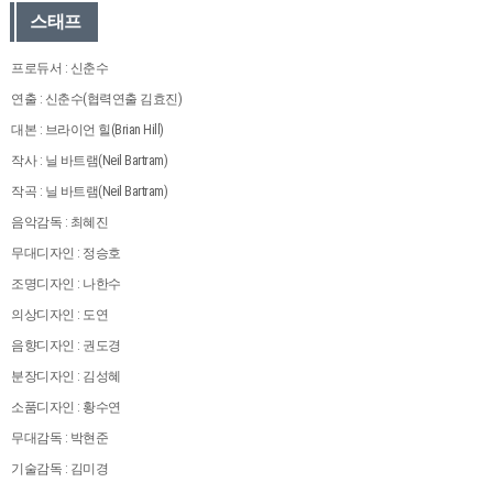
스태프
프로듀서 : 신춘수
연출 : 신춘수(협력연출 김효진)
대본 : 브라이언 힐(Brian Hill)
작사 : 닐 바트램(Neil Bartram)
작곡 : 닐 바트램(Neil Bartram)
음악감독 : 최혜진
무대디자인 : 정승호
조명디자인 : 나한수
의상디자인 : 도연
음향디자인 : 권도경
분장디자인 : 김성혜
소품디자인 : 황수연
무대감독 : 박현준
기술감독 : 김미경