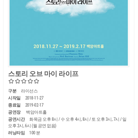
스토리 오브 마이 라이프
구분
라이선스
시작일
2018-11-27
종료일
2019-02-17
공연장
백암아트홀
공연시간
화목금 오후 8시 / 수 오후 4시, 8시 / 토 오후 3시, 7시 / 일
오후 2시, 6시 (월 공연 없음)
러닝타임
100 분