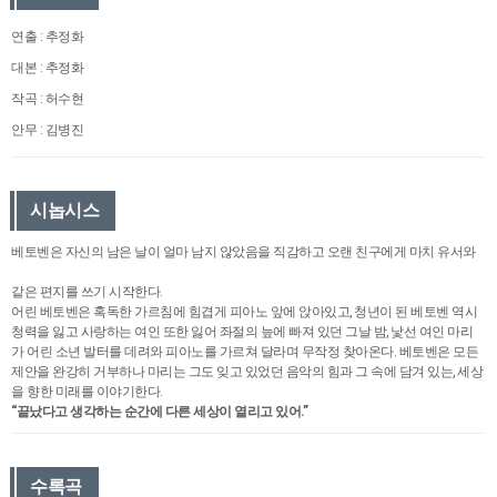
연출 : 추정화
대본 : 추정화
작곡 : 허수현
안무 : 김병진
시놉시스
베토벤은 자신의 남은 날이 얼마 남지 않았음을 직감하고 오랜 친구에게 마치 유서와
같은 편지를 쓰기 시작한다.
어린 베토벤은 혹독한 가르침에 힘겹게 피아노 앞에 앉아있고, 청년이 된 베토벤 역시
청력을 잃고 사랑하는 여인 또한 잃어 좌절의 늪에 빠져 있던 그날 밤, 낯선 여인 마리
가 어린 소년 발터를 데려와 피아노를 가르쳐 달라며 무작정 찾아온다. 베토벤은 모든
제안을 완강히 거부하나 마리는 그도 잊고 있었던 음악의 힘과 그 속에 담겨 있는, 세상
을 향한 미래를 이야기한다.
“끝났다고 생각하는 순간에 다른 세상이 열리고 있어.”
수록곡