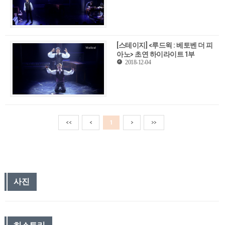
[스테이지] <루드윅 : 베토벤 더 피
아노> 초연 하이라이트 1부
2018-12-04
<<
<
1
>
>>
사진