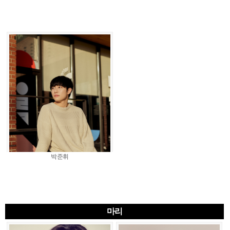
박준휘
마리