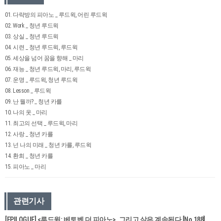
01. 다락방의 피아노 _ 루드윅, 어린 루드윅
02. Work _ 청년 루드윅
03. 상실 _ 청년 루드윅
04. 시련 _ 청년 루드윅, 루드윅
05. 세상을 넘어 꿈을 향해 _ 마리
06. 재능 _ 청년 루드윅, 마리, 루드윅
07. 운명 _ 루드윅, 청년 루드윅
08. Lesson _ 루드윅
09. 난 뭘까? _ 청년 카를
10. 나의 옷 _ 마리
11. 최고의 선택 _ 루드윅, 마리
12. 사랑 _ 청년 카를
13. 넌 나의 미래 _ 청년 카를, 루드윅
14. 환희 _ 청년 카를
15. 피아노 _ 마리
관련기사
[EPILOGUE] <루드윅: 베토벤 더 피아노>, 그리고 삶은 계속된다 [No.188]