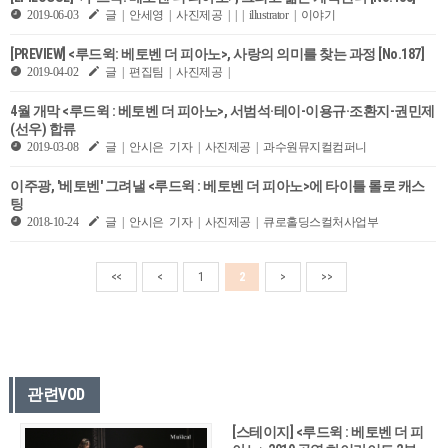
2019-06-03
글 | 안세영 | 사진제공 | | | illustrator | 이야기
[PREVIEW] <루드윅: 베토벤 더 피아노>, 사랑의 의미를 찾는 과정 [No.187]
2019-04-02
글 | 편집팀 | 사진제공 |
4월 개막 <루드윅 : 베토벤 더 피아노>, 서범석·테이-이용규·조환지-권민제
(선우) 합류
2019-03-08
글 | 안시은 기자 | 사진제공 | 과수원뮤지컬컴퍼니
이주광, '베토벤' 그려낼 <루드윅 : 베토벤 더 피아노>에 타이틀 롤로 캐스
팅
2018-10-24
글 | 안시은 기자 | 사진제공 | 큐로홀딩스컬처사업부
<<
<
1
2
>
>>
관련VOD
[스테이지] <루드윅 : 베토벤 더 피