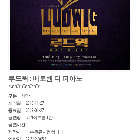
루드윅 : 베토벤 더 피아노
구분
창작
시작일
2018-11-27
종료일
2019-01-27
공연장
JTN아트홀 1관
공연시간
제작사
과수원뮤지컬컴퍼니
연락처
02-512-3052