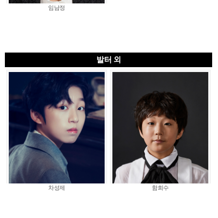
임남정
발터 외
차성제
함희수