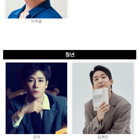
이주광
청년
강찬
김현진